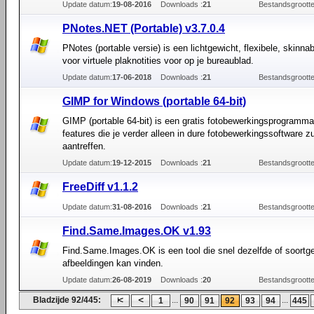
Update datum:
19-08-2016
Downloads :
21
Bestandsgrootte
PNotes.NET (Portable) v3.7.0.4
PNotes (portable versie) is een lichtgewicht, flexibele, skinn
voor virtuele plaknotities voor op je bureaublad.
Update datum:
17-06-2018
Downloads :
21
Bestandsgrootte
GIMP for Windows (portable 64-bit)
GIMP (portable 64-bit) is een gratis fotobewerkingsprogramm
features die je verder alleen in dure fotobewerkingssoftware zu
aantreffen.
Update datum:
19-12-2015
Downloads :
21
Bestandsgrootte
FreeDiff v1.1.2
Update datum:
31-08-2016
Downloads :
21
Bestandsgrootte
Find.Same.Images.OK v1.93
Find.Same.Images.OK is een tool die snel dezelfde of soortge
afbeeldingen kan vinden.
Update datum:
26-08-2019
Downloads :
20
Bestandsgrootte
Bladzijde 92/445:
...
...
1
90
91
92
93
94
445