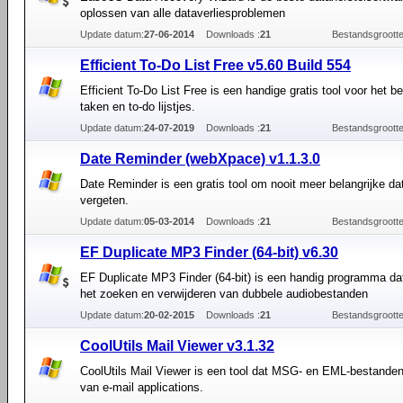
oplossen van alle dataverliesproblemen
Update datum:
27-06-2014
Downloads :
21
Bestandsgrootte
Efficient To-Do List Free v5.60 Build 554
Efficient To-Do List Free is een handige gratis tool voor het b
taken en to-do lijstjes.
Update datum:
24-07-2019
Downloads :
21
Bestandsgrootte
Date Reminder (webXpace) v1.1.3.0
Date Reminder is een gratis tool om nooit meer belangrijke d
vergeten.
Update datum:
05-03-2014
Downloads :
21
Bestandsgrootte
EF Duplicate MP3 Finder (64-bit) v6.30
EF Duplicate MP3 Finder (64-bit) is een handig programma dat 
het zoeken en verwijderen van dubbele audiobestanden
Update datum:
20-02-2015
Downloads :
21
Bestandsgrootte
CoolUtils Mail Viewer v3.1.32
CoolUtils Mail Viewer is een tool dat MSG- en EML-bestande
van e-mail applications.