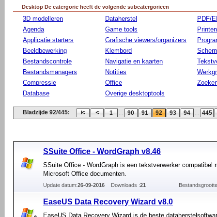
Desktop De catergorie heeft de volgende subcatergorieen
3D modelleren
Dataherstel
PDF/E
Agenda
Game tools
Printen
Applicatie starters
Grafische viewers/organizers
Progr
Beeldbewerking
Klembord
Scherm
Bestandscontrole
Navigatie en kaarten
Tekstv
Bestandsmanagers
Notities
Werkg
Compressie
Office
Zoeke
Database
Overige desktoptools
Bladzijde 92/445:
...
...
1
90
91
92
93
94
445
SSuite Office - WordGraph v8.46
SSuite Office - WordGraph is een tekstverwerker compatibel 
Microsoft Office documenten.
Update datum:
26-09-2016
Downloads :
21
Bestandsgrootte
EaseUS Data Recovery Wizard v8.0
EaseUS Data Recovery Wizard is de beste dataherstelsoftwar