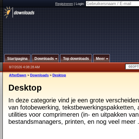
Registreren
|
Login:
Startpagina
Downloads
Top downloads
Meer
8/7/2026 4:08:28 AM
AfterDawn
>
Downloads
>
Desktop
Desktop
In deze categorie vind je een grote verscheiden
van fotobewerking, tekstbewerkingspakketten, a
utilities voor comprimeren (in- en uitpakken va
bestandsmanagers, printen, en nog veel meer .