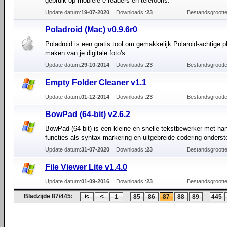
gebruik op mobiele e-readers en telefoons.
Update datum:
19-07-2020
Downloads :
23
Bestandsgrootte
Poladroid (Mac) v0.9.6r0
Poladroid is een gratis tool om gemakkelijk Polaroid-achtige pl
maken van je digitale foto's.
Update datum:
29-10-2014
Downloads :
23
Bestandsgrootte
Empty Folder Cleaner v1.1
Update datum:
01-12-2014
Downloads :
23
Bestandsgrootte
BowPad (64-bit) v2.6.2
BowPad (64-bit) is een kleine en snelle tekstbewerker met ha
functies als syntax markering en uitgebreide codering onderst
Update datum:
31-07-2020
Downloads :
23
Bestandsgrootte
File Viewer Lite v1.4.0
Update datum:
01-09-2016
Downloads :
23
Bestandsgrootte
Bladzijde 87/445:
...
...
1
85
86
87
88
89
445