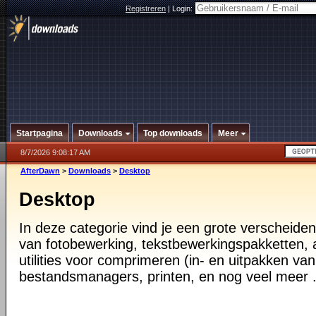
Registreren
|
Login:
Startpagina
Downloads
Top downloads
Meer
8/7/2026 9:08:17 AM
AfterDawn
>
Downloads
>
Desktop
Desktop
In deze categorie vind je een grote verscheiden
van fotobewerking, tekstbewerkingspakketten, a
utilities voor comprimeren (in- en uitpakken va
bestandsmanagers, printen, en nog veel meer .