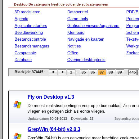
Desktop De catergorie heeft de volgende subcatergorieen
3D modelleren
Dataherstel
PDF/E
Agenda
Game tools
Printen
Applicatie starters
Grafische viewers/organizers
Progr
Beeldbewerking
Klembord
Scherm
Bestandscontrole
Navigatie en kaarten
Tekstv
Bestandsmanagers
Notities
Werkg
Compressie
Office
Zoeke
Database
Overige desktoptools
Bladzijde 87/445:
...
...
1
85
86
87
88
89
445
Fly on Desktop v1.3
De meest realistische vliegen voor op je bureaublad! Zien er u
vliegen en gedragen zich als echte vliegen.
Update datum:
30-01-2013
Downloads :
23
Bestandsgrootte
GrepWin (64-bit) v2.0.3
GrepWin (64-bit) is een eenvoudige maar krachtige zoek-en-v