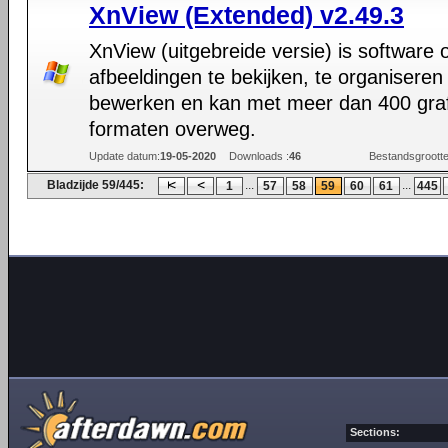
XnView (Extended) v2.49.3
XnView (uitgebreide versie) is software
afbeeldingen te bekijken, te organiseren
bewerken en kan met meer dan 400 gra
formaten overweg.
Update datum:
19-05-2020
Downloads :
46
Bestandsgrootte
Bladzijde 59/445:
...
...
1
57
58
59
60
61
445
Sections: