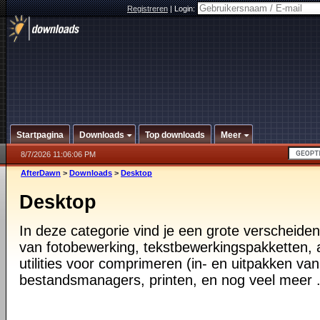
Registreren
|
Login:
Startpagina
Downloads
Top downloads
Meer
8/7/2026 11:06:06 PM
AfterDawn
>
Downloads
>
Desktop
Desktop
In deze categorie vind je een grote verscheiden
van fotobewerking, tekstbewerkingspakketten, a
utilities voor comprimeren (in- en uitpakken va
bestandsmanagers, printen, en nog veel meer .