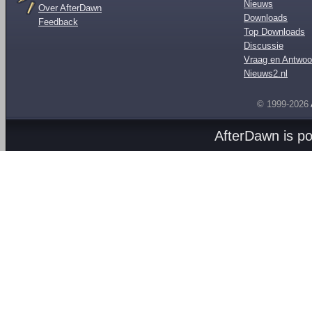
Nieuws
Over AfterDawn
Downloads
Feedback
Top Downloads
Discussie
Vraag en Antwoo
Nieuws2.nl
© 1999-2026
AfterDawn is p