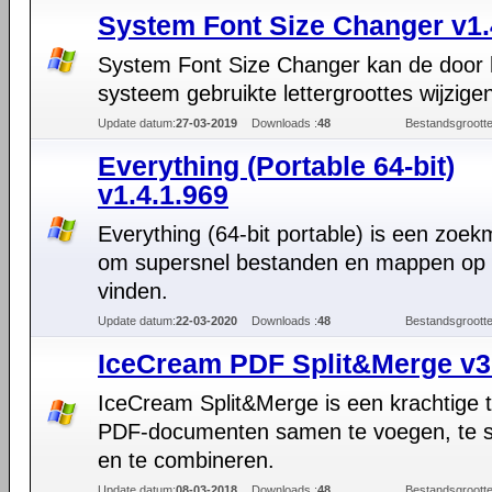
System Font Size Changer v1.
System Font Size Changer kan de door 
systeem gebruikte lettergroottes wijzige
Update datum:
27-03-2019
Downloads :
48
Bestandsgrootte
Everything (Portable 64-bit)
v1.4.1.969
Everything (64-bit portable) is een zoe
om supersnel bestanden en mappen op
vinden.
Update datum:
22-03-2020
Downloads :
48
Bestandsgrootte
IceCream PDF Split&Merge v3
IceCream Split&Merge is een krachtige 
PDF-documenten samen te voegen, te s
en te combineren.
Update datum:
08-03-2018
Downloads :
48
Bestandsgrootte