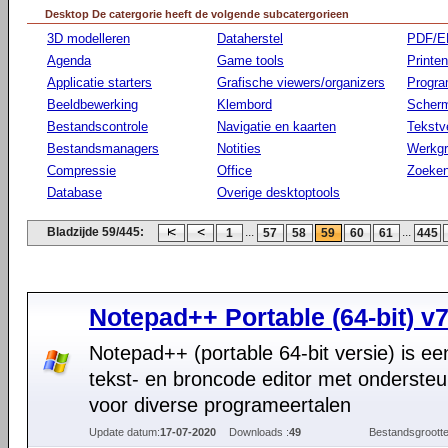
Desktop De catergorie heeft de volgende subcatergorieen
3D modelleren
Dataherstel
PDF/E
Agenda
Game tools
Printen
Applicatie starters
Grafische viewers/organizers
Progr
Beeldbewerking
Klembord
Scherm
Bestandscontrole
Navigatie en kaarten
Tekstv
Bestandsmanagers
Notities
Werkg
Compressie
Office
Zoeke
Database
Overige desktoptools
Bladzijde 59/445:
...
...
1
57
58
59
60
61
445
Notepad++ Portable (64-bit) v7
Notepad++ (portable 64-bit versie) is een
tekst- en broncode editor met ondersteu
voor diverse programeertalen
Update datum:
17-07-2020
Downloads :
49
Bestandsgrootte