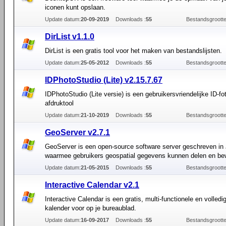
iconen kunt opslaan.
Update datum:
20-09-2019
Downloads :
55
Bestandsgrootte
DirList v1.1.0
DirList is een gratis tool voor het maken van bestandslijsten.
Update datum:
25-05-2012
Downloads :
55
Bestandsgrootte
IDPhotoStudio (Lite) v2.15.7.67
IDPhotoStudio (Lite versie) is een gebruikersvriendelijke ID-fo
afdruktool
Update datum:
21-10-2019
Downloads :
55
Bestandsgrootte
GeoServer v2.7.1
GeoServer is een open-source software server geschreven in
waarmee gebruikers geospatial gegevens kunnen delen en be
Update datum:
21-05-2015
Downloads :
55
Bestandsgrootte
Interactive Calendar v2.1
Interactive Calendar is een gratis, multi-functionele en volled
kalender voor op je bureaublad.
Update datum:
16-09-2017
Downloads :
55
Bestandsgrootte