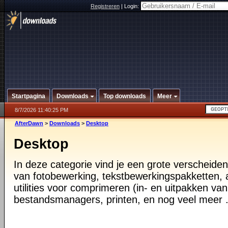
Registreren
|
Login:
Startpagina
Downloads
Top downloads
Meer
8/7/2026 11:40:25 PM
AfterDawn
>
Downloads
>
Desktop
Desktop
In deze categorie vind je een grote verscheiden
van fotobewerking, tekstbewerkingspakketten, a
utilities voor comprimeren (in- en uitpakken va
bestandsmanagers, printen, en nog veel meer .