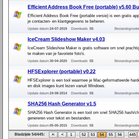
Efficient Address Book Free (portable) v5.60 Bu
Efficient Address Book Free (portable versie) is een gratis app
je contacten- en klantgegevens te beheren.
Update datum:
24-07-2019
Downloads :
55
Bestandsgrootte
IceCream Slideshow Maker v4.03
IceCream Slideshow Maker is gratis software om snel pracht
te maken van je favoriete foto's.
Update datum:
30-04-2020
Downloads :
55
Bestandsgrootte
HFSExplorer (portable) v0.22
HFSExplorer is een tool waarmee je Mac-geformatteerde hard
en disk images kunt lezen vanuit Windows.
Update datum:
24-08-2014
Downloads :
55
Bestandsgrootte
SHA256 Hash Generator v1.5
SHA256 Hash Generator is een tool om snel SHA256 hash/c
genereren voor tekst en bestanden.
Update datum:
05-05-2015
Downloads :
55
Bestandsgrootte
Bladzijde 54/445:
...
...
1
52
53
54
55
56
445