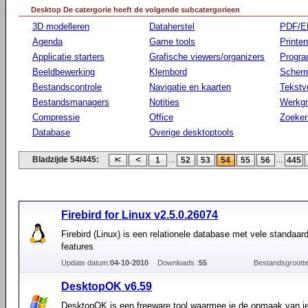
Desktop De catergorie heeft de volgende subcatergorieen
3D modelleren
Dataherstel
PDF/E
Agenda
Game tools
Printen
Applicatie starters
Grafische viewers/organizers
Progr
Beeldbewerking
Klembord
Scherm
Bestandscontrole
Navigatie en kaarten
Tekstv
Bestandsmanagers
Notities
Werkg
Compressie
Office
Zoeke
Database
Overige desktoptools
Bladzijde 54/445:
...
...
1
52
53
54
55
56
445
Firebird for Linux v2.5.0.26074
Firebird (Linux) is een relationele database met vele standa
features
Update datum:
04-10-2010
Downloads :
55
Bestandsgrootte
DesktopOK v6.59
DesktopOK is een freeware tool waarmee je de opmaak van je