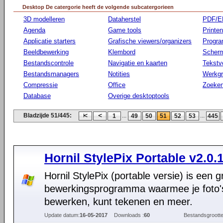
Desktop De catergorie heeft de volgende subcatergorieen
3D modelleren
Dataherstel
PDF/E
Agenda
Game tools
Printen
Applicatie starters
Grafische viewers/organizers
Progr
Beeldbewerking
Klembord
Scherm
Bestandscontrole
Navigatie en kaarten
Tekstv
Bestandsmanagers
Notities
Werkg
Compressie
Office
Zoeke
Database
Overige desktoptools
Bladzijde 51/445:
...
...
1
49
50
51
52
53
445
Hornil StylePix Portable v2.0.1
Hornil StylePix (portable versie) is een g
bewerkingsprogramma waarmee je foto'
bewerken, kunt tekenen en meer.
Update datum:
16-05-2017
Downloads :
60
Bestandsgrootte