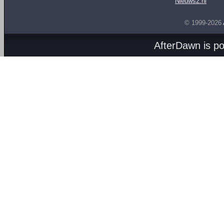
Nieuws2.nl
© 1999-2026
AfterDawn is p