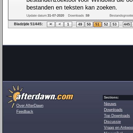
bestanden en teksten kan zoeken.
Update datum:
31-07-2020
Downloads :
59
Bestandsgrootte
Bladzijde 51/445:
...
...
1
49
50
51
52
53
445
Sections:
Nieuws
Over AfterDawn
Downloads
Feedback
Top Downloads
Discussie
Vraag en Antwoo