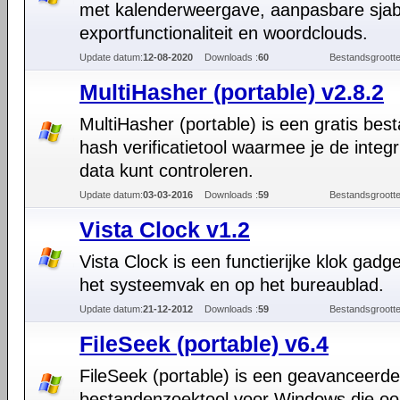
met kalenderweergave, aanpasbare sjab
exportfunctionaliteit en woordclouds.
Update datum:
12-08-2020
Downloads :
60
Bestandsgrootte
MultiHasher (portable) v2.8.2
MultiHasher (portable) is een gratis bes
hash verificatietool waarmee je de integri
data kunt controleren.
Update datum:
03-03-2016
Downloads :
59
Bestandsgrootte
Vista Clock v1.2
Vista Clock is een functierijke klok gadg
het systeemvak en op het bureaublad.
Update datum:
21-12-2012
Downloads :
59
Bestandsgrootte
FileSeek (portable) v6.4
FileSeek (portable) is een geavanceerde
bestandenzoektool voor Windows die oo