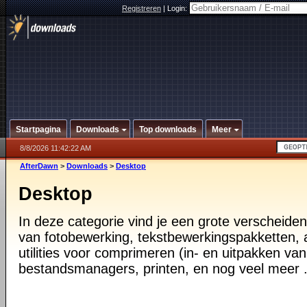
Registreren
|
Login:
Startpagina
Downloads
Top downloads
Meer
8/8/2026 11:42:22 AM
AfterDawn
>
Downloads
>
Desktop
Desktop
In deze categorie vind je een grote verscheiden
van fotobewerking, tekstbewerkingspakketten, a
utilities voor comprimeren (in- en uitpakken va
bestandsmanagers, printen, en nog veel meer .