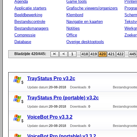
Agenda
Game tools
Printen
Applicatie starters
Grafische viewers/organizers
Progr
Beeldbewerking
Klembord
Scherm
Bestandscontrole
Navigatie en kaarten
Tekstv
Bestandsmanagers
Notities
Werkg
Compressie
Office
Zoeke
Database
Overige desktoptools
Bladzijde 420/445:
...
...
1
418
419
420
421
422
445
TrayStatus Pro v3.2c
Update datum:
20-08-2018
Downloads :
0
Bestandsgrootte
TrayStatus Pro (portable) v3.2c
Update datum:
20-08-2018
Downloads :
0
Bestandsgrootte
VoiceBot Pro v3.3.2
Update datum:
20-08-2018
Downloads :
0
Bestandsgrootte
VoiceBot Pro (portable) v3.3.2