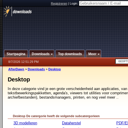
Registreren
|
Login:
Startpagina
Downloads
Top downloads
Meer
8/7/2026 12:51:29 PM
AfterDawn
>
Downloads
>
Desktop
Desktop
In deze categorie vind je een grote verscheidenheid aan applicaties, van
tekstbewerkingspakketten, agenda's, viewers tot utilities voor comprimer
archiefbestanden), bestandsmanagers, printen, en nog veel meer ..
Desktop De catergorie heeft de volgende subcatergorieen
3D modelleren
Dataherstel
PDF/E