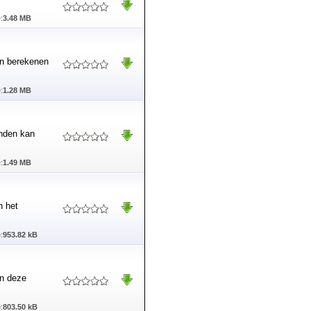
:
3.48 MB
an berekenen
:
1.28 MB
anden kan
:
1.49 MB
n het
:
953.82 kB
n deze
:
803.50 kB