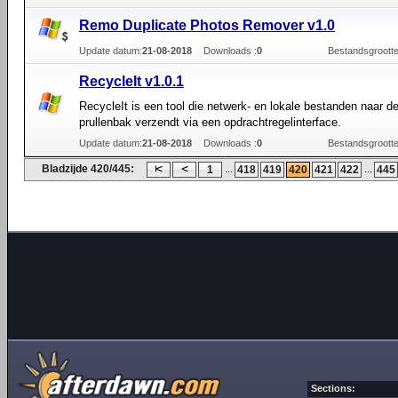
Remo Duplicate Photos Remover v1.0
Update datum:
21-08-2018
Downloads :
0
Bestandsgrootte
RecycleIt v1.0.1
RecycleIt is een tool die netwerk- en lokale bestanden naar 
prullenbak verzendt via een opdrachtregelinterface.
Update datum:
21-08-2018
Downloads :
0
Bestandsgrootte
Bladzijde 420/445:
...
...
1
418
419
420
421
422
445
Sections: