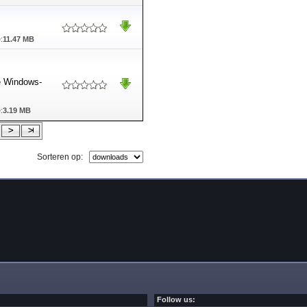
:
11.47 MB
de Windows-
:
3.19 MB
Sorteren op:
Follow us: