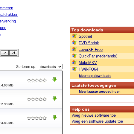
ammeren
afdrukken
erwerking
roep
Top downloads
n
Spotnet
DVD Shrink
coverXP Free
QuickPar (nederlands)
MakeMKV
Sorteren op:
HWiNFO64
Meer top downloads
Laatste toevoegingen
:
4.03 MB
Meer laatste toevoegingen
:
2.98 MB
Help ons
Voeg nieuwe software toe
Voeg een software update toe
:
4.85 MB