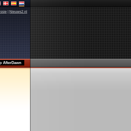
ssie
|
Nieuws2.nl