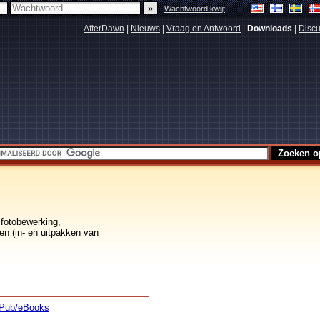
|
Wachtwoord kwijt
AfterDawn
|
Nieuws
|
Vraag en Antwoord
|
Downloads
|
Discu
 fotobewerking,
en (in- en uitpakken van
Pub/eBooks