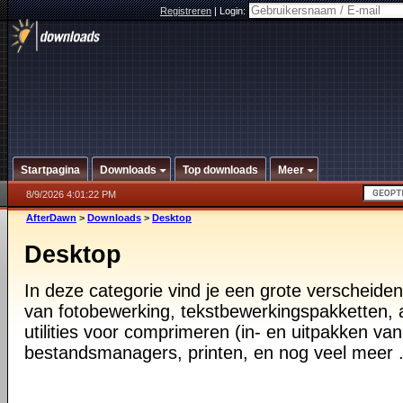
Registreren
|
Login:
Startpagina
Downloads
Top downloads
Meer
8/9/2026 4:01:22 PM
AfterDawn
>
Downloads
>
Desktop
Desktop
In deze categorie vind je een grote verscheiden
van fotobewerking, tekstbewerkingspakketten, a
utilities voor comprimeren (in- en uitpakken va
bestandsmanagers, printen, en nog veel meer .