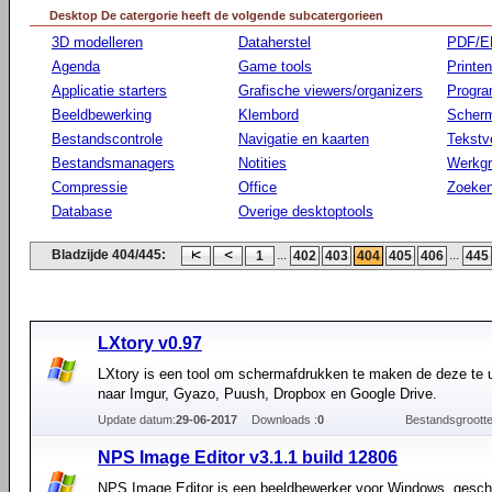
Desktop De catergorie heeft de volgende subcatergorieen
3D modelleren
Dataherstel
PDF/E
Agenda
Game tools
Printen
Applicatie starters
Grafische viewers/organizers
Progr
Beeldbewerking
Klembord
Scherm
Bestandscontrole
Navigatie en kaarten
Tekstv
Bestandsmanagers
Notities
Werkg
Compressie
Office
Zoeke
Database
Overige desktoptools
Bladzijde 404/445:
...
...
1
402
403
404
405
406
445
LXtory v0.97
LXtory is een tool om schermafdrukken te maken de deze te 
naar Imgur, Gyazo, Puush, Dropbox en Google Drive.
Update datum:
29-06-2017
Downloads :
0
Bestandsgrootte
NPS Image Editor v3.1.1 build 12806
NPS Image Editor is een beeldbewerker voor Windows, geschi