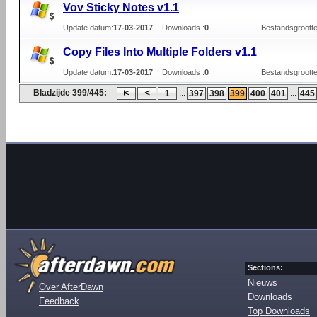
Vov Sticky Notes v1.1
Update datum:
17-03-2017
Downloads :
0
Bestandsgrootte
Copy Files Into Multiple Folders v1.1
Update datum:
17-03-2017
Downloads :
0
Bestandsgrootte
Bladzijde 399/445:
...
...
1
397
398
399
400
401
445
Sections:
Nieuws
Over AfterDawn
Downloads
Feedback
Top Downloads