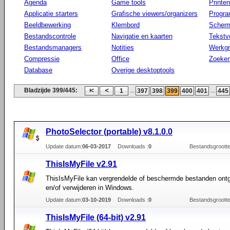
Agenda
Game tools
Printen
Applicatie starters
Grafische viewers/organizers
Progr
Beeldbewerking
Klembord
Scherm
Bestandscontrole
Navigatie en kaarten
Tekstv
Bestandsmanagers
Notities
Werkg
Compressie
Office
Zoeke
Database
Overige desktoptools
Bladzijde 399/445:
...
...
1
397
398
399
400
401
445
PhotoSelector (portable) v8.1.0.0
Update datum:
06-03-2017
Downloads :
0
Bestandsgrootte
ThisIsMyFile v2.91
ThisIsMyFile kan vergrendelde of beschermde bestanden ont
en/of verwijderen in Windows.
Update datum:
03-10-2019
Downloads :
0
Bestandsgrootte
ThisIsMyFile (64-bit) v2.91