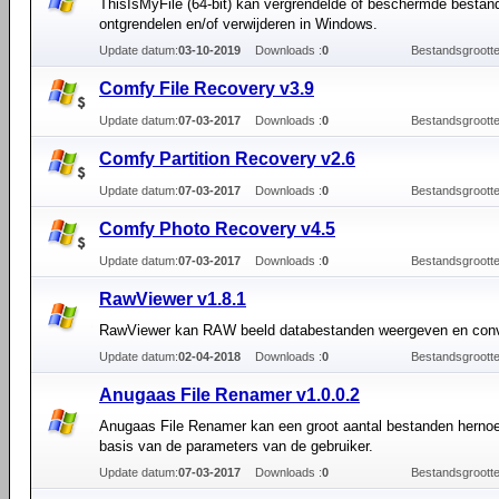
ThisIsMyFile (64-bit) kan vergrendelde of beschermde bestan
ontgrendelen en/of verwijderen in Windows.
Update datum:
03-10-2019
Downloads :
0
Bestandsgrootte
Comfy File Recovery v3.9
Update datum:
07-03-2017
Downloads :
0
Bestandsgrootte
Comfy Partition Recovery v2.6
Update datum:
07-03-2017
Downloads :
0
Bestandsgrootte
Comfy Photo Recovery v4.5
Update datum:
07-03-2017
Downloads :
0
Bestandsgrootte
RawViewer v1.8.1
RawViewer kan RAW beeld databestanden weergeven en conv
Update datum:
02-04-2018
Downloads :
0
Bestandsgrootte
Anugaas File Renamer v1.0.0.2
Anugaas File Renamer kan een groot aantal bestanden hern
basis van de parameters van de gebruiker.
Update datum:
07-03-2017
Downloads :
0
Bestandsgrootte