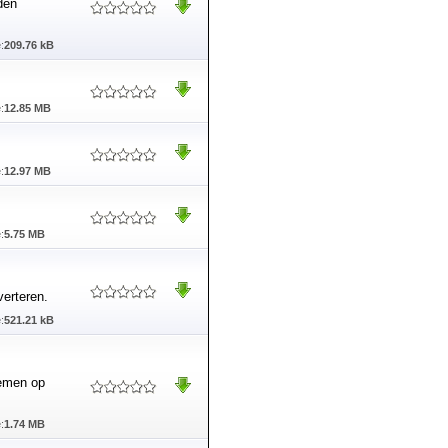
den
:
209.76 kB
:
12.85 MB
:
12.97 MB
:
5.75 MB
erteren.
:
521.21 kB
oemen op
:
1.74 MB