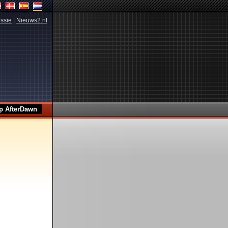
ssie
|
Nieuws2.nl