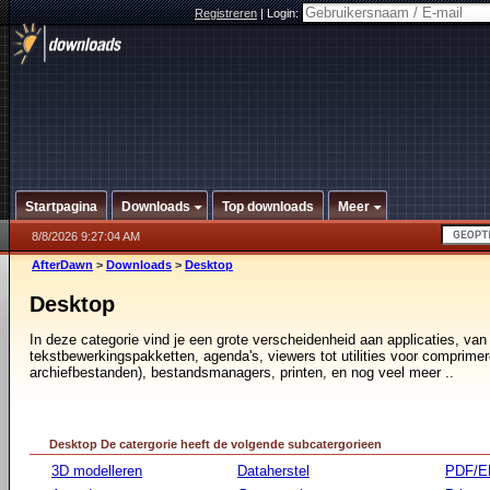
Registreren
|
Login:
Startpagina
Downloads
Top downloads
Meer
8/8/2026 9:27:04 AM
AfterDawn
>
Downloads
>
Desktop
Desktop
In deze categorie vind je een grote verscheidenheid aan applicaties, van
tekstbewerkingspakketten, agenda's, viewers tot utilities voor comprimer
archiefbestanden), bestandsmanagers, printen, en nog veel meer ..
Desktop De catergorie heeft de volgende subcatergorieen
3D modelleren
Dataherstel
PDF/E