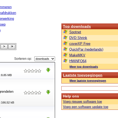
ammeren
afdrukken
erwerking
roep
Top downloads
n
Spotnet
DVD Shrink
coverXP Free
QuickPar (nederlands)
MakeMKV
Sorteren op:
HWiNFO64
Meer top downloads
Laatste toevoegingen
:
8.85 MB
Meer laatste toevoegingen
grendelen
Help ons
Voeg nieuwe software toe
:
166.52 kB
Voeg een software update toe