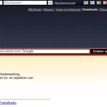
|
Wachtwoord kwijt
AfterDawn
|
Nieuws
|
Vraag en Antwoord
|
Downloads
|
Discu
 fotobewerking,
en (in- en uitpakken van
Pub/eBooks