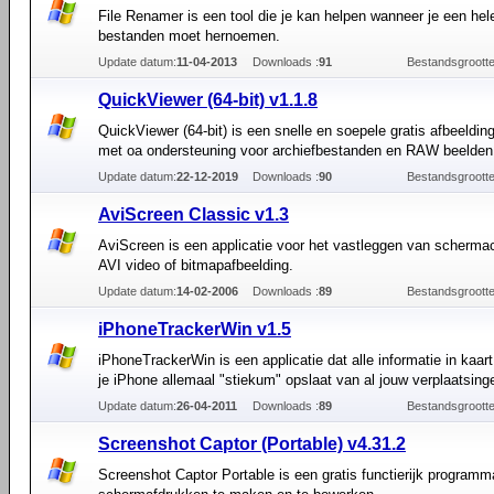
File Renamer is een tool die je kan helpen wanneer je een hel
bestanden moet hernoemen.
Update datum:
11-04-2013
Downloads :
91
Bestandsgrootte
QuickViewer (64-bit) v1.1.8
QuickViewer (64-bit) is een snelle en soepele gratis afbeeldin
met oa ondersteuning voor archiefbestanden en RAW beelden
Update datum:
22-12-2019
Downloads :
90
Bestandsgrootte
AviScreen Classic v1.3
AviScreen is een applicatie voor het vastleggen van schermact
AVI video of bitmapafbeelding.
Update datum:
14-02-2006
Downloads :
89
Bestandsgrootte
iPhoneTrackerWin v1.5
iPhoneTrackerWin is een applicatie dat alle informatie in kaart
je iPhone allemaal "stiekum" opslaat van al jouw verplaatsing
Update datum:
26-04-2011
Downloads :
89
Bestandsgrootte
Screenshot Captor (Portable) v4.31.2
Screenshot Captor Portable is een gratis functierijk program