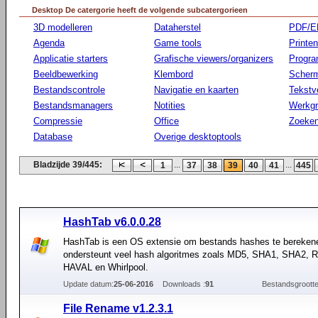
Desktop De catergorie heeft de volgende subcatergorieen
3D modelleren
Dataherstel
PDF/E
Agenda
Game tools
Printen
Applicatie starters
Grafische viewers/organizers
Progr
Beeldbewerking
Klembord
Scherm
Bestandscontrole
Navigatie en kaarten
Tekstv
Bestandsmanagers
Notities
Werkg
Compressie
Office
Zoeke
Database
Overige desktoptools
Bladzijde 39/445:
...
...
1
37
38
39
40
41
445
HashTab v6.0.0.28
HashTab is een OS extensie om bestands hashes te bereken
ondersteunt veel hash algoritmes zoals MD5, SHA1, SHA2, 
HAVAL en Whirlpool.
Update datum:
25-06-2016
Downloads :
91
Bestandsgrootte
File Rename v1.2.3.1