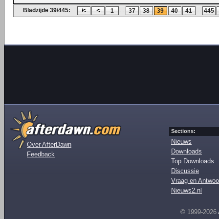
Bladzijde 39/445:
...
...
1
37
38
39
40
41
445
Sections:
Nieuws
Over AfterDawn
Downloads
Feedback
Top Downloads
Discussie
Vraag en Antwoo
Nieuws2.nl
© 1999-2026