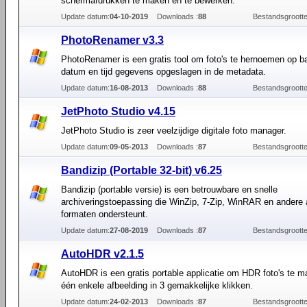
schermafdrukken te maken en te bewerken.
Update datum:
04-10-2019
Downloads :
88
Bestandsgrootte
PhotoRenamer v3.3
PhotoRenamer is een gratis tool om foto's te hernoemen op b
datum en tijd gegevens opgeslagen in de metadata.
Update datum:
16-08-2013
Downloads :
88
Bestandsgrootte
JetPhoto Studio v4.15
JetPhoto Studio is zeer veelzijdige digitale foto manager.
Update datum:
09-05-2013
Downloads :
87
Bestandsgrootte
Bandizip (Portable 32-bit) v6.25
Bandizip (portable versie) is een betrouwbare en snelle
archiveringstoepassing die WinZip, 7-Zip, WinRAR en andere 
formaten ondersteunt.
Update datum:
27-08-2019
Downloads :
87
Bestandsgrootte
AutoHDR v2.1.5
AutoHDR is een gratis portable applicatie om HDR foto's te 
één enkele afbeelding in 3 gemakkelijke klikken.
Update datum:
24-02-2013
Downloads :
87
Bestandsgrootte