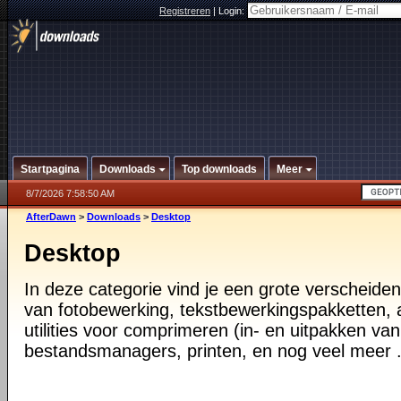
Registreren
|
Login:
Startpagina
Downloads
Top downloads
Meer
8/7/2026 7:58:50 AM
AfterDawn
>
Downloads
>
Desktop
Desktop
In deze categorie vind je een grote verscheiden
van fotobewerking, tekstbewerkingspakketten, a
utilities voor comprimeren (in- en uitpakken va
bestandsmanagers, printen, en nog veel meer .