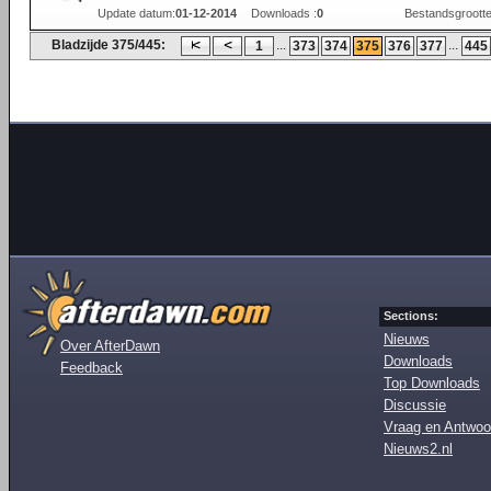
Update datum:
01-12-2014
Downloads :
0
Bestandsgrootte
Bladzijde 375/445:
...
...
1
373
374
375
376
377
445
Sections:
Nieuws
Over AfterDawn
Downloads
Feedback
Top Downloads
Discussie
Vraag en Antwoo
Nieuws2.nl