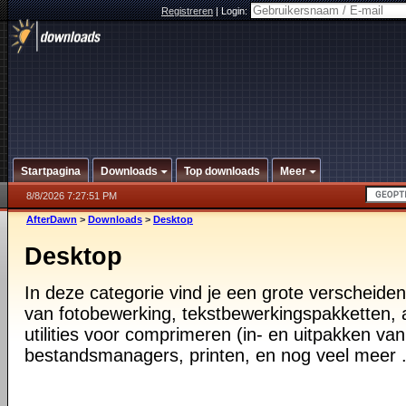
Registreren
|
Login:
Startpagina
Downloads
Top downloads
Meer
8/8/2026 7:27:51 PM
AfterDawn
>
Downloads
>
Desktop
Desktop
In deze categorie vind je een grote verscheiden
van fotobewerking, tekstbewerkingspakketten, a
utilities voor comprimeren (in- en uitpakken va
bestandsmanagers, printen, en nog veel meer .