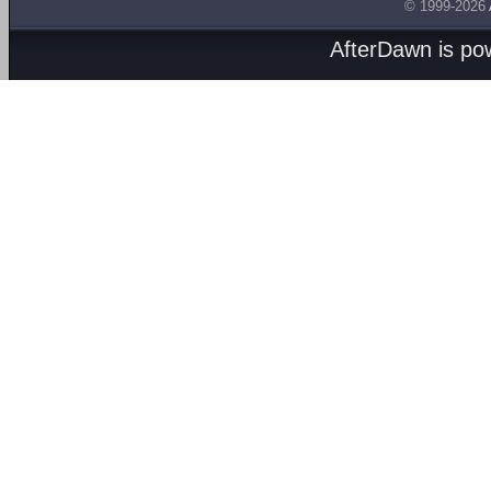
© 1999-2026
AfterDawn is p