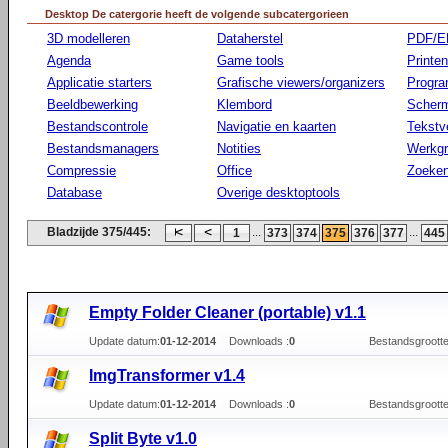
Desktop De catergorie heeft de volgende subcatergorieen
3D modelleren
Dataherstel
PDF/E
Agenda
Game tools
Printen
Applicatie starters
Grafische viewers/organizers
Progr
Beeldbewerking
Klembord
Scherm
Bestandscontrole
Navigatie en kaarten
Tekstv
Bestandsmanagers
Notities
Werkg
Compressie
Office
Zoeke
Database
Overige desktoptools
Bladzijde 375/445:
...
...
1
373
374
375
376
377
445
Empty Folder Cleaner (portable) v1.1
Update datum:
01-12-2014
Downloads :
0
Bestandsgrootte
ImgTransformer v1.4
Update datum:
01-12-2014
Downloads :
0
Bestandsgrootte
Split Byte v1.0