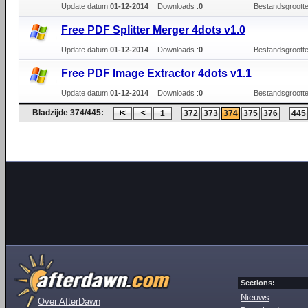
Update datum:
01-12-2014
Downloads :
0
Bestandsgrootte
Free PDF Splitter Merger 4dots v1.0
Update datum:
01-12-2014
Downloads :
0
Bestandsgrootte
Free PDF Image Extractor 4dots v1.1
Update datum:
01-12-2014
Downloads :
0
Bestandsgrootte
Bladzijde 374/445:
...
...
1
372
373
374
375
376
445
Sections:
Nieuws
Over AfterDawn