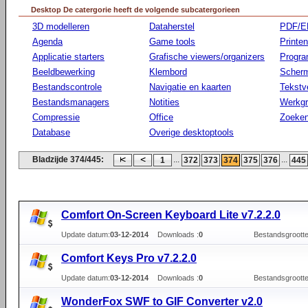
Desktop De catergorie heeft de volgende subcatergorieen
3D modelleren
Dataherstel
PDF/E
Agenda
Game tools
Printen
Applicatie starters
Grafische viewers/organizers
Progr
Beeldbewerking
Klembord
Scherm
Bestandscontrole
Navigatie en kaarten
Tekstv
Bestandsmanagers
Notities
Werkg
Compressie
Office
Zoeke
Database
Overige desktoptools
Bladzijde 374/445:
...
...
1
372
373
374
375
376
445
Comfort On-Screen Keyboard Lite v7.2.2.0
Update datum:
03-12-2014
Downloads :
0
Bestandsgrootte
Comfort Keys Pro v7.2.2.0
Update datum:
03-12-2014
Downloads :
0
Bestandsgrootte
WonderFox SWF to GIF Converter v2.0