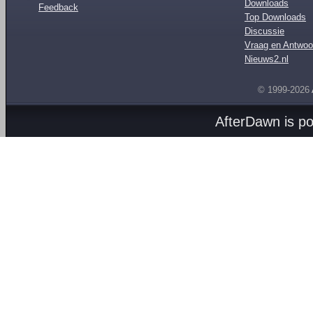
Downloads
Feedback
Top Downloads
Discussie
Vraag en Antwoo
Nieuws2.nl
© 1999-2026
AfterDawn is p