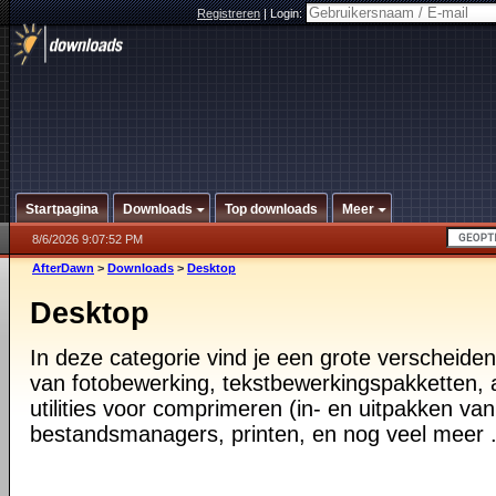
Registreren
|
Login:
Startpagina
Downloads
Top downloads
Meer
8/6/2026 9:07:52 PM
AfterDawn
>
Downloads
>
Desktop
Desktop
In deze categorie vind je een grote verscheiden
van fotobewerking, tekstbewerkingspakketten, a
utilities voor comprimeren (in- en uitpakken va
bestandsmanagers, printen, en nog veel meer .