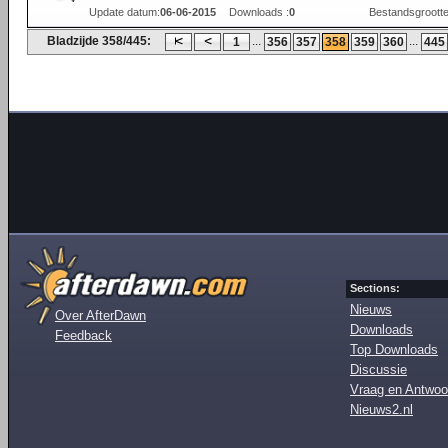
Update datum:
06-06-2015
Downloads :
0
Bestandsgrootte
Bladzijde 358/445:
...
...
1
356
357
358
359
360
445
Sections:
Nieuws
Over AfterDawn
Downloads
Feedback
Top Downloads
Discussie
Vraag en Antwoo
Nieuws2.nl