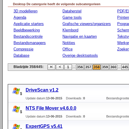
Desktop De catergorie heeft de volgende subcatergorieen
3D modelleren
Dataherstel
PDF/E
Agenda
Game tools
Printen
Applicatie starters
Grafische viewers/organizers
Progr
Beeldbewerking
Klembord
Scherm
Bestandscontrole
Navigatie en kaarten
Tekstv
Bestandsmanagers
Notities
Werkg
Compressie
Office
Zoeke
Database
Overige desktoptools
Bladzijde 358/445:
...
...
1
356
357
358
359
360
445
DriveScan v1.2
Update datum:
13-06-2015
Downloads :
0
Bestandsgrootte
NTS File Mover v4.6.0.0
Update datum:
13-06-2015
Downloads :
0
Bestandsgrootte
ExpertGPS v5.41