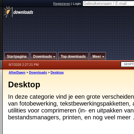
Registreren
|
Login:
Startpagina
Downloads
Top downloads
Meer
8/7/2026 2:27:21 PM
AfterDawn
>
Downloads
>
Desktop
Desktop
In deze categorie vind je een grote verscheiden
van fotobewerking, tekstbewerkingspakketten, a
utilities voor comprimeren (in- en uitpakken va
bestandsmanagers, printen, en nog veel meer .