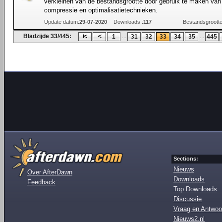
verkleinen van de bestandsgrootte door gebruik te maken van
compressie en optimalisatietechnieken.
Update datum:
29-07-2020
Downloads :
117
Bestandsgrootte
Bladzijde 33/445:
...
...
1
31
32
33
34
35
445
Sections:
Nieuws
Over AfterDawn
Downloads
Feedback
Top Downloads
Discussie
Vraag en Antwoo
Nieuws2.nl