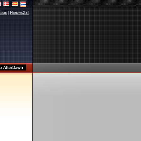
ssie
|
Nieuws2.nl