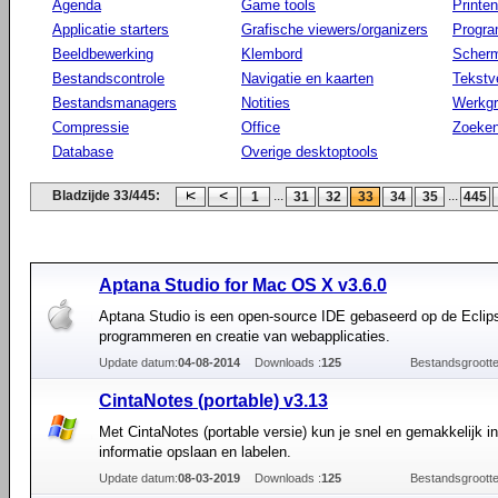
Agenda
Game tools
Printen
Applicatie starters
Grafische viewers/organizers
Progr
Beeldbewerking
Klembord
Scherm
Bestandscontrole
Navigatie en kaarten
Tekstv
Bestandsmanagers
Notities
Werkg
Compressie
Office
Zoeke
Database
Overige desktoptools
Bladzijde 33/445:
...
...
1
31
32
33
34
35
445
Aptana Studio for Mac OS X v3.6.0
Aptana Studio is een open-source IDE gebaseerd op de Eclip
programmeren en creatie van webapplicaties.
Update datum:
04-08-2014
Downloads :
125
Bestandsgrootte
CintaNotes (portable) v3.13
Met CintaNotes (portable versie) kun je snel en gemakkelijk i
informatie opslaan en labelen.
Update datum:
08-03-2019
Downloads :
125
Bestandsgrootte