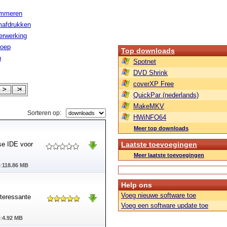
ammeren
afdrukken
erwerking
roep
Top downloads
n
Spotnet
DVD Shrink
coverXP Free
QuickPar (nederlands)
MakeMKV
Sorteren op:
HWiNFO64
Meer top downloads
se IDE voor
Laatste toevoegingen
Meer laatste toevoegingen
:
118.86 MB
Help ons
Voeg nieuwe software toe
nteressante
Voeg een software update toe
:
4.92 MB