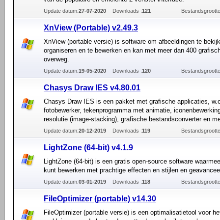
Update datum:
27-07-2020
Downloads :
121
Bestandsgrootte
XnView (Portable) v2.49.3
XnView (portable versie) is software om afbeeldingen te bekijk
organiseren en te bewerken en kan met meer dan 400 grafisc
overweg.
Update datum:
19-05-2020
Downloads :
120
Bestandsgrootte
Chasys Draw IES v4.80.01
Chasys Draw IES is een pakket met grafische applicaties, w.
fotobewerker, tekenprogramma met animatie, iconenbewerking
resolutie (image-stacking), grafische bestandsconverter en me
Update datum:
20-12-2019
Downloads :
119
Bestandsgrootte
LightZone (64-bit) v4.1.9
LightZone (64-bit) is een gratis open-source software waarmee 
kunt bewerken met prachtige effecten en stijlen en geavancee
Update datum:
03-01-2019
Downloads :
118
Bestandsgrootte
FileOptimizer (portable) v14.30
FileOptimizer (portable versie) is een optimalisatietool voor he