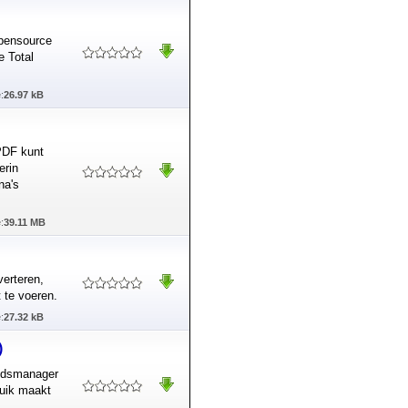
opensource
e Total
:
26.97 kB
PDF kunt
erin
na's
:
39.11 MB
verteren,
 te voeren.
:
27.32 kB
)
andsmanager
ruik maakt