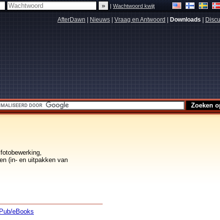
|
Wachtwoord kwijt
AfterDawn
|
Nieuws
|
Vraag en Antwoord
|
Downloads
|
Discu
 fotobewerking,
en (in- en uitpakken van
Pub/eBooks