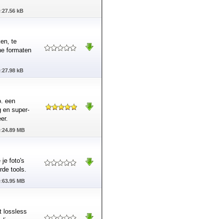
:
27.56 kB
en, te
he formaten
:
27.98 kB
o. een
 en super-
er.
:
24.89 MB
je foto's
rde tools.
:
63.95 MB
t lossless