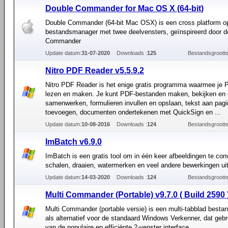
Double Commander for Mac OS X (64-bit)
Double Commander (64-bit Mac OSX) is een cross platform 
bestandsmanager met twee deelvensters, geïnspireerd door d
Commander
Update datum:
31-07-2020
Downloads :
125
Bestandsgrootte
Nitro PDF Reader v5.5.9.2
Nitro PDF Reader is het enige gratis programma waarmee je 
lezen en maken. Je kunt PDF-bestanden maken, bekijken en 
samenwerken, formulieren invullen en opslaan, tekst aan pagi
toevoegen, documenten ondertekenen met QuickSign en ...
Update datum:
10-08-2016
Downloads :
124
Bestandsgrootte
ImBatch v6.9.0
ImBatch is een gratis tool om in één keer afbeeldingen te con
schalen, draaien, watermerken en veel andere bewerkingen uit
Update datum:
14-03-2020
Downloads :
124
Bestandsgrootte
Multi Commander (Portable) v9.7.0 ( Build 2590 
Multi Commander (portable versie) is een multi-tabblad best
als alternatief voor de standaard Windows Verkenner, dat geb
van de populaire en efficiënte 2-venster interface.