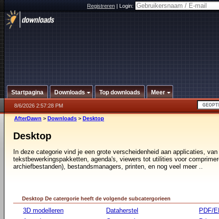
Registreren
|
Login:
Startpagina
Downloads
Top downloads
Meer
8/6/2026 2:57:28 PM
AfterDawn
>
Downloads
>
Desktop
Desktop
In deze categorie vind je een grote verscheidenheid aan applicaties, van
tekstbewerkingspakketten, agenda's, viewers tot utilities voor comprimer
archiefbestanden), bestandsmanagers, printen, en nog veel meer ..
Desktop De catergorie heeft de volgende subcatergorieen
3D modelleren
Dataherstel
PDF/E