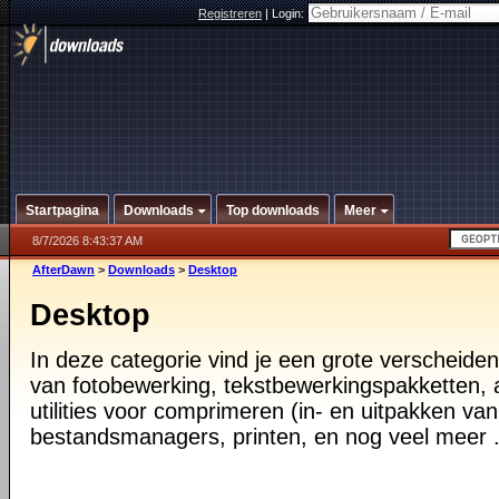
Registreren
|
Login:
Startpagina
Downloads
Top downloads
Meer
8/7/2026 8:43:37 AM
AfterDawn
>
Downloads
>
Desktop
Desktop
In deze categorie vind je een grote verscheiden
van fotobewerking, tekstbewerkingspakketten, a
utilities voor comprimeren (in- en uitpakken va
bestandsmanagers, printen, en nog veel meer .