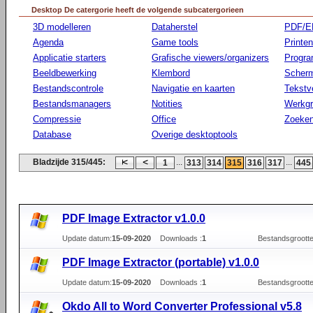
Desktop De catergorie heeft de volgende subcatergorieen
3D modelleren
Dataherstel
PDF/E
Agenda
Game tools
Printen
Applicatie starters
Grafische viewers/organizers
Progr
Beeldbewerking
Klembord
Scherm
Bestandscontrole
Navigatie en kaarten
Tekstv
Bestandsmanagers
Notities
Werkg
Compressie
Office
Zoeke
Database
Overige desktoptools
Bladzijde 315/445:
...
...
1
313
314
315
316
317
445
PDF Image Extractor v1.0.0
Update datum:
15-09-2020
Downloads :
1
Bestandsgrootte
PDF Image Extractor (portable) v1.0.0
Update datum:
15-09-2020
Downloads :
1
Bestandsgrootte
Okdo All to Word Converter Professional v5.8