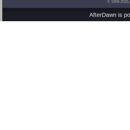
© 1999-2026
AfterDawn is p