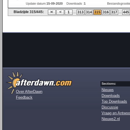
Update datum:
15-09-2020
Downloads :
1
Bestandsgrootte
Bladzijde 315/445:
...
...
1
313
314
315
316
317
445
Sections:
Nieuws
Over AfterDawn
Downloads
Feedback
Top Downloads
Discussie
Vraag en Antwoo
Nieuws2.nl