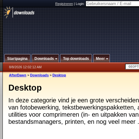
Registreren
|
Login:
Startpagina
Downloads
Top downloads
Meer
8/8/2026 12:02:12 AM
AfterDawn
>
Downloads
>
Desktop
Desktop
In deze categorie vind je een grote verscheiden
van fotobewerking, tekstbewerkingspakketten, a
utilities voor comprimeren (in- en uitpakken va
bestandsmanagers, printen, en nog veel meer .