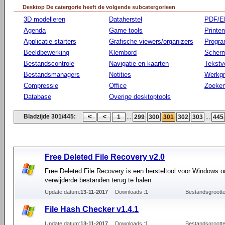
Desktop De catergorie heeft de volgende subcatergorieen
3D modelleren
Dataherstel
PDF/E
Agenda
Game tools
Printen
Applicatie starters
Grafische viewers/organizers
Progr
Beeldbewerking
Klembord
Scherm
Bestandscontrole
Navigatie en kaarten
Tekstv
Bestandsmanagers
Notities
Werkg
Compressie
Office
Zoeke
Database
Overige desktoptools
Bladzijde 301/445:
...
...
1
299
300
301
302
303
445
Free Deleted File Recovery v2.0
Free Deleted File Recovery is een hersteltool voor Windows 
verwijderde bestanden terug te halen.
Update datum:
13-11-2017
Downloads :
1
Bestandsgrootte
File Hash Checker v1.4.1
Update datum:
13-11-2017
Downloads :
1
Bestandsgrootte