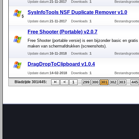
Update datum:
21-11-2017
Downloads :
1
Bestandsgrootte
SysInfoTools NSF Duplicate Remover v1.0
Update datum:
21-11-2017
Downloads :
1
Bestandsgrootte
Free Shooter (Portable) v2.0.7
Free Shooter (portable versie) is een bijzonder basic en gratis
maken van schermafdrukken (screenshots).
Update datum:
16-11-2018
Downloads :
1
Bestandsgrootte
DragDropToClipboard v1.0.4
Update datum:
14-02-2018
Downloads :
1
Bestandsgrootte
Bladzijde 301/445:
...
...
1
299
300
301
302
303
445