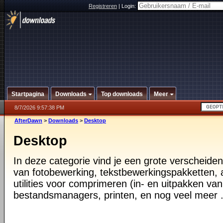
Registreren
|
Login:
Startpagina
Downloads
Top downloads
Meer
8/7/2026 9:57:38 PM
AfterDawn
>
Downloads
>
Desktop
Desktop
In deze categorie vind je een grote verscheiden
van fotobewerking, tekstbewerkingspakketten, a
utilities voor comprimeren (in- en uitpakken va
bestandsmanagers, printen, en nog veel meer .