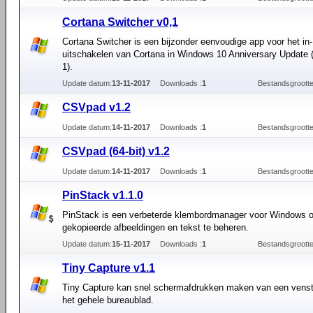
Cortana Switcher v0,1
Cortana Switcher is een bijzonder eenvoudige app voor het in-
uitschakelen van Cortana in Windows 10 Anniversary Update
1).
Update datum:
13-11-2017
Downloads :
1
Bestandsgrootte
CSVpad v1.2
Update datum:
14-11-2017
Downloads :
1
Bestandsgrootte
CSVpad (64-bit) v1.2
Update datum:
14-11-2017
Downloads :
1
Bestandsgrootte
PinStack v1.1.0
PinStack is een verbeterde klembordmanager voor Windows 
gekopieerde afbeeldingen en tekst te beheren.
Update datum:
15-11-2017
Downloads :
1
Bestandsgrootte
Tiny Capture v1.1
Tiny Capture kan snel schermafdrukken maken van een venst
het gehele bureaublad.