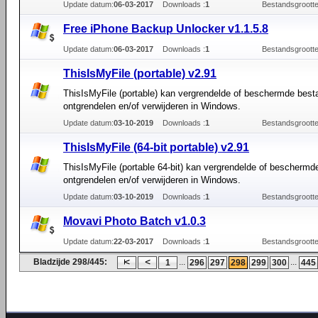
Update datum:
06-03-2017
Downloads :
1
Bestandsgrootte
Free iPhone Backup Unlocker v1.1.5.8
Update datum:
06-03-2017
Downloads :
1
Bestandsgrootte
ThisIsMyFile (portable) v2.91
ThisIsMyFile (portable) kan vergrendelde of beschermde bes
ontgrendelen en/of verwijderen in Windows.
Update datum:
03-10-2019
Downloads :
1
Bestandsgrootte
ThisIsMyFile (64-bit portable) v2.91
ThisIsMyFile (portable 64-bit) kan vergrendelde of bescherm
ontgrendelen en/of verwijderen in Windows.
Update datum:
03-10-2019
Downloads :
1
Bestandsgrootte
Movavi Photo Batch v1.0.3
Update datum:
22-03-2017
Downloads :
1
Bestandsgrootte
Bladzijde 298/445:
...
...
1
296
297
298
299
300
445