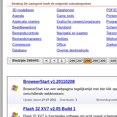
Desktop De catergorie heeft de volgende subcatergorieen
3D modelleren
Dataherstel
PDF/E
Agenda
Game tools
Printen
Applicatie starters
Grafische viewers/organizers
Progr
Beeldbewerking
Klembord
Scherm
Bestandscontrole
Navigatie en kaarten
Tekstv
Bestandsmanagers
Notities
Werkg
Compressie
Office
Zoeke
Database
Overige desktoptools
Bladzijde 298/445:
...
...
1
296
297
298
299
300
445
BrowserStart v1.20110208
BrowserStart kan een webpagina tegelijkertijd met één klik o
verschillende webbrowsers.
Update datum:
27-07-2011
Downloads :
1
Bestandsgrootte
Flash 32 XV7 v2.05 Build 1
Flash 32 XV7 is functierijke software om echt overal scherm