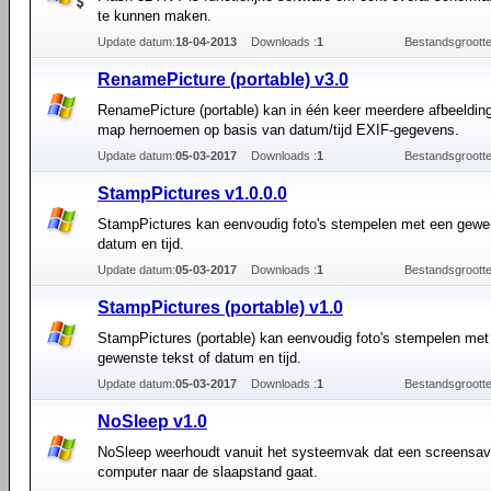
te kunnen maken.
Update datum:
18-04-2013
Downloads :
1
Bestandsgrootte
RenamePicture (portable) v3.0
RenamePicture (portable) kan in één keer meerdere afbeeldin
map hernoemen op basis van datum/tijd EXIF-gegevens.
Update datum:
05-03-2017
Downloads :
1
Bestandsgrootte
StampPictures v1.0.0.0
StampPictures kan eenvoudig foto's stempelen met een gewen
datum en tijd.
Update datum:
05-03-2017
Downloads :
1
Bestandsgrootte
StampPictures (portable) v1.0
StampPictures (portable) kan eenvoudig foto's stempelen met
gewenste tekst of datum en tijd.
Update datum:
05-03-2017
Downloads :
1
Bestandsgrootte
NoSleep v1.0
NoSleep weerhoudt vanuit het systeemvak dat een screensav
computer naar de slaapstand gaat.