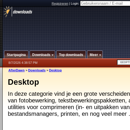
Registreren
|
Login:
Startpagina
Downloads
Top downloads
Meer
8/7/2026 4:38:57 PM
AfterDawn
>
Downloads
>
Desktop
Desktop
In deze categorie vind je een grote verscheiden
van fotobewerking, tekstbewerkingspakketten, a
utilities voor comprimeren (in- en uitpakken va
bestandsmanagers, printen, en nog veel meer .