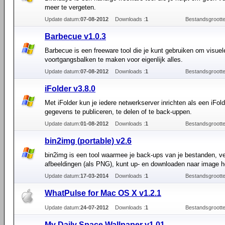
meer te vergeten.
Update datum:
07-08-2012
Downloads :
1
Bestandsgrootte
Barbecue v1.0.3
Barbecue is een freeware tool die je kunt gebruiken om visuel
voortgangsbalken te maken voor eigenlijk alles.
Update datum:
07-08-2012
Downloads :
1
Bestandsgrootte
iFolder v3.8.0
Met iFolder kun je iedere netwerkserver inrichten als een iFol
gegevens te publiceren, te delen of te back-uppen.
Update datum:
01-08-2012
Downloads :
1
Bestandsgrootte
bin2img (portable) v2.6
bin2img is een tool waarmee je back-ups van je bestanden, 
afbeeldingen (als PNG), kunt up- en downloaden naar image ho
Update datum:
17-03-2014
Downloads :
1
Bestandsgrootte
WhatPulse for Mac OS X v1.2.1
Update datum:
24-07-2012
Downloads :
1
Bestandsgrootte
My Daily Space Wallpaper v1.01