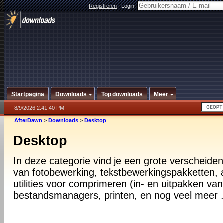
Registreren
|
Login:
Startpagina
Downloads
Top downloads
Meer
8/9/2026 2:41:40 PM
AfterDawn
>
Downloads
>
Desktop
Desktop
In deze categorie vind je een grote verscheiden
van fotobewerking, tekstbewerkingspakketten, a
utilities voor comprimeren (in- en uitpakken va
bestandsmanagers, printen, en nog veel meer .