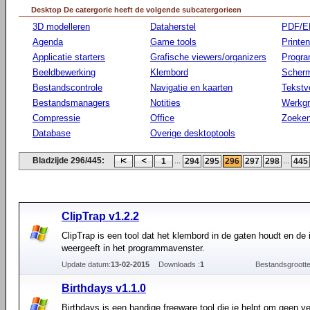
Desktop De catergorie heeft de volgende subcatergorieen
3D modelleren
Dataherstel
PDF/E
Agenda
Game tools
Printen
Applicatie starters
Grafische viewers/organizers
Progr
Beeldbewerking
Klembord
Scherm
Bestandscontrole
Navigatie en kaarten
Tekstv
Bestandsmanagers
Notities
Werkg
Compressie
Office
Zoeke
Database
Overige desktoptools
Bladzijde 296/445:
...
...
1
294
295
296
297
298
445
ClipTrap v1.2.2
ClipTrap is een tool dat het klembord in de gaten houdt en de
weergeeft in het programmavenster.
Update datum:
13-02-2015
Downloads :
1
Bestandsgrootte
Birthdays v1.1.0
Birthdays is een handige freeware tool die je helpt om geen v