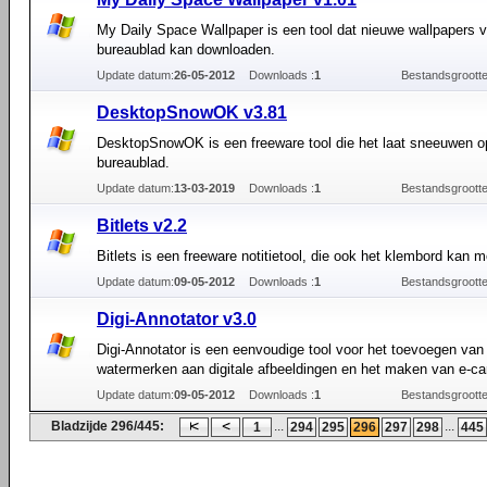
My Daily Space Wallpaper is een tool dat nieuwe wallpapers v
bureaublad kan downloaden.
Update datum:
26-05-2012
Downloads :
1
Bestandsgrootte
DesktopSnowOK v3.81
DesktopSnowOK is een freeware tool die het laat sneeuwen o
bureaublad.
Update datum:
13-03-2019
Downloads :
1
Bestandsgrootte
Bitlets v2.2
Bitlets is een freeware notitietool, die ook het klembord kan m
Update datum:
09-05-2012
Downloads :
1
Bestandsgrootte
Digi-Annotator v3.0
Digi-Annotator is een eenvoudige tool voor het toevoegen van 
watermerken aan digitale afbeeldingen en het maken van e-ca
Update datum:
09-05-2012
Downloads :
1
Bestandsgrootte
Bladzijde 296/445:
...
...
1
294
295
296
297
298
445