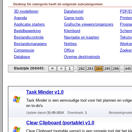
Desktop De catergorie heeft de volgende subcatergorieen
3D modelleren
Dataherstel
PDF/E
Agenda
Game tools
Printen
Applicatie starters
Grafische viewers/organizers
Progr
Beeldbewerking
Klembord
Scherm
Bestandscontrole
Navigatie en kaarten
Tekstv
Bestandsmanagers
Notities
Werkg
Compressie
Office
Zoeke
Database
Overige desktoptools
Bladzijde 284/445:
...
...
1
282
283
284
285
286
445
Task Minder v1.0
Task Minder is een eenvoudige tool voor het plannen en volg
en to-do's.
Update datum:
31-05-2014
Downloads :
1
Bestandsgrootte
Clear Clipboard (portable) v1.0
Clear Clipboard (portable versie) is een simpele tool dat het 