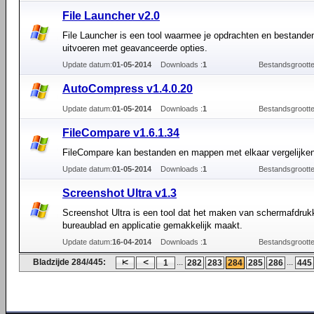
File Launcher v2.0
File Launcher is een tool waarmee je opdrachten en bestande
uitvoeren met geavanceerde opties.
Update datum:
01-05-2014
Downloads :
1
Bestandsgrootte
AutoCompress v1.4.0.20
Update datum:
01-05-2014
Downloads :
1
Bestandsgrootte
FileCompare v1.6.1.34
FileCompare kan bestanden en mappen met elkaar vergelijken
Update datum:
01-05-2014
Downloads :
1
Bestandsgrootte
Screenshot Ultra v1.3
Screenshot Ultra is een tool dat het maken van schermafdruk
bureaublad en applicatie gemakkelijk maakt.
Update datum:
16-04-2014
Downloads :
1
Bestandsgrootte
Bladzijde 284/445:
...
...
1
282
283
284
285
286
445