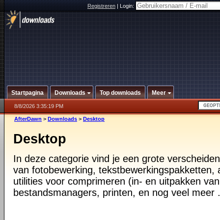
Registreren
|
Login:
Startpagina
Downloads
Top downloads
Meer
8/8/2026 3:35:19 PM
AfterDawn
>
Downloads
>
Desktop
Desktop
In deze categorie vind je een grote verscheiden
van fotobewerking, tekstbewerkingspakketten, a
utilities voor comprimeren (in- en uitpakken va
bestandsmanagers, printen, en nog veel meer .