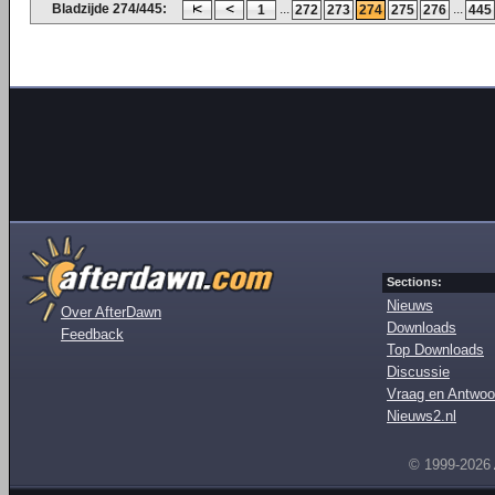
Bladzijde 274/445:
...
...
1
272
273
274
275
276
445
Sections:
Nieuws
Over AfterDawn
Downloads
Feedback
Top Downloads
Discussie
Vraag en Antwoo
Nieuws2.nl
© 1999-2026