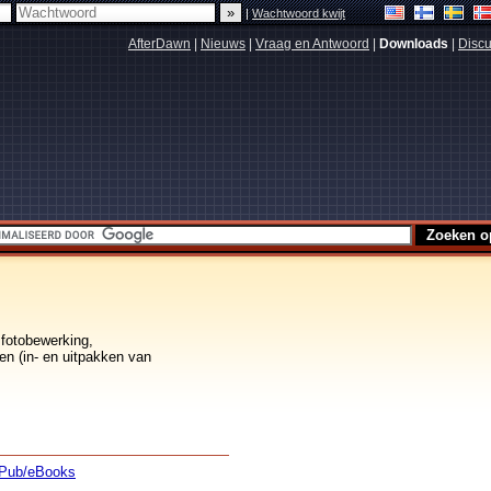
|
Wachtwoord kwijt
AfterDawn
|
Nieuws
|
Vraag en Antwoord
|
Downloads
|
Discu
 fotobewerking,
en (in- en uitpakken van
Pub/eBooks