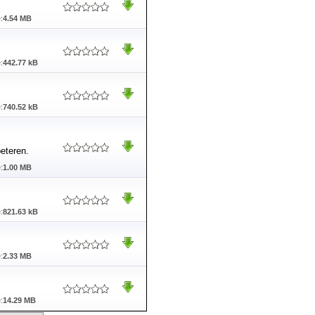
:
4.54 MB
:
442.77 kB
:
740.52 kB
beteren.
:
1.00 MB
:
821.63 kB
:
2.33 MB
:
14.29 MB