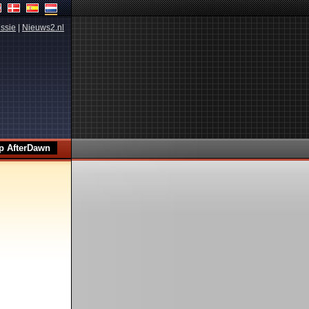
ssie
|
Nieuws2.nl