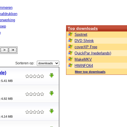
ammeren
afdrukken
erwerking
roep
Top downloads
n
Spotnet
DVD Shrink
coverXP Free
QuickPar (nederlands)
MakeMKV
Sorteren op:
HWiNFO64
Meer top downloads
le)
:
5.41 MB
:
4.92 MB
:
4.14 MB