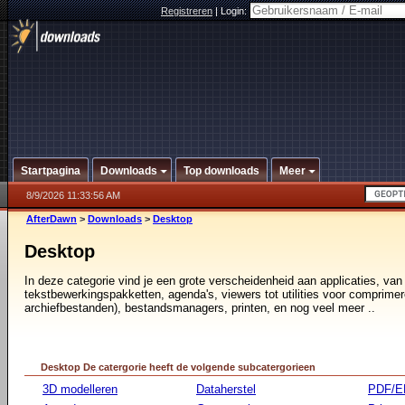
Registreren
|
Login:
Startpagina
Downloads
Top downloads
Meer
8/9/2026 11:33:56 AM
AfterDawn
>
Downloads
>
Desktop
Desktop
In deze categorie vind je een grote verscheidenheid aan applicaties, van
tekstbewerkingspakketten, agenda's, viewers tot utilities voor comprimer
archiefbestanden), bestandsmanagers, printen, en nog veel meer ..
Desktop De catergorie heeft de volgende subcatergorieen
3D modelleren
Dataherstel
PDF/E