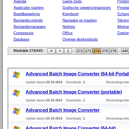
Agenda
Game tools
Printen
Applicatie starters
Grafische viewers/organizers
Progr
Beeldbewerking
Klembord
Scherm
Bestandscontrole
Navigatie en kaarten
Tekstv
Bestandsmanagers
Notities
Werkg
Compressie
Office
Zoeke
Database
Overige desktoptools
Bladzijde 274/445:
...
...
1
272
273
274
275
276
445
Advanced Batch Image Converter (64-bit Portab
Update datum:
23-10-2014
Downloads :
1
Bestandsgrootte
Advanced Batch Image Converter (portable)
Update datum:
23-10-2014
Downloads :
1
Bestandsgrootte
Advanced Batch Image Converter
Update datum:
23-10-2014
Downloads :
1
Bestandsgrootte
Advanced Batch Image Converter (64-bit)