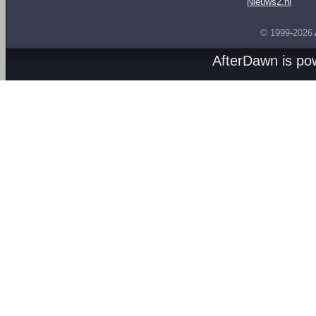
Nieuws2.nl
© 1999-2026
AfterDawn is p