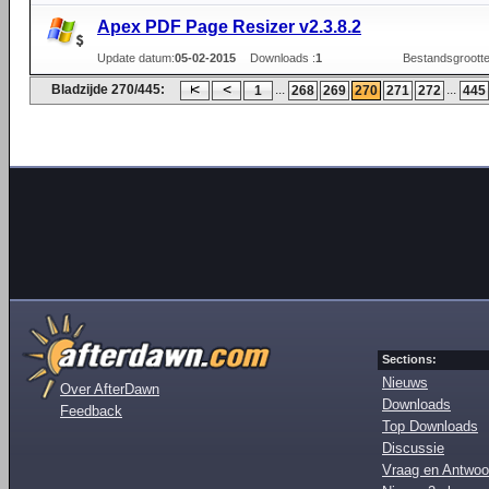
Apex PDF Page Resizer v2.3.8.2
Update datum:
05-02-2015
Downloads :
1
Bestandsgrootte
Bladzijde 270/445:
...
...
1
268
269
270
271
272
445
Sections:
Nieuws
Over AfterDawn
Downloads
Feedback
Top Downloads
Discussie
Vraag en Antwoo