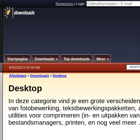
Registreren
|
Login:
Startpagina
Downloads
Top downloads
Meer
8/9/2026 9:29:46 AM
AfterDawn
>
Downloads
>
Desktop
Desktop
In deze categorie vind je een grote verscheiden
van fotobewerking, tekstbewerkingspakketten, a
utilities voor comprimeren (in- en uitpakken va
bestandsmanagers, printen, en nog veel meer .