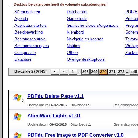
Desktop De catergorie heeft de volgende subcatergorieen
3D modelleren
Dataherstel
PDF/E
Agenda
Game tools
Printen
Applicatie starters
Grafische viewers/organizers
Progr
Beeldbewerking
Klembord
Scherm
Bestandscontrole
Navigatie en kaarten
Tekstv
Bestandsmanagers
Notities
Werkg
Compressie
Office
Zoeke
Database
Overige desktoptools
Bladzijde 270/445:
...
...
1
268
269
270
271
272
445
PDFdu Delete Page v1.1
Update datum:
06-02-2015
Downloads :
1
Bestandsgrootte
AlomWare Lights v1.01
Update datum:
06-02-2015
Downloads :
1
Bestandsgrootte
PDFdu Free Image to PDF Converter v1.0