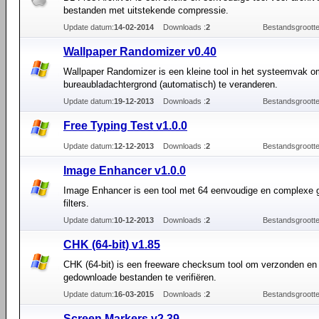
bestanden met uitstekende compressie.
Update datum:
14-02-2014
Downloads :
2
Bestandsgrootte
Wallpaper Randomizer v0.40
Wallpaper Randomizer is een kleine tool in het systeemvak o
bureaubladachtergrond (automatisch) te veranderen.
Update datum:
19-12-2013
Downloads :
2
Bestandsgrootte
Free Typing Test v1.0.0
Update datum:
12-12-2013
Downloads :
2
Bestandsgrootte
Image Enhancer v1.0.0
Image Enhancer is een tool met 64 eenvoudige en complexe g
filters.
Update datum:
10-12-2013
Downloads :
2
Bestandsgrootte
CHK (64-bit) v1.85
CHK (64-bit) is een freeware checksum tool om verzonden en
gedownloade bestanden te verifiëren.
Update datum:
16-03-2015
Downloads :
2
Bestandsgrootte
Screen Markers v2.39