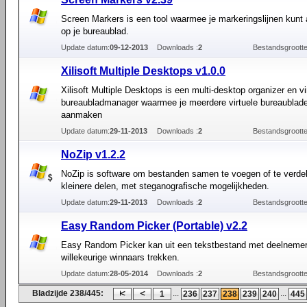
Screen Markers is een tool waarmee je markeringslijnen kunt
op je bureaublad.
Update datum:
09-12-2013
Downloads :
2
Bestandsgrootte
Xilisoft Multiple Desktops v1.0.0
Xilisoft Multiple Desktops is een multi-desktop organizer en vi
bureaubladmanager waarmee je meerdere virtuele bureaublad
aanmaken
Update datum:
29-11-2013
Downloads :
2
Bestandsgrootte
NoZip v1.2.2
NoZip is software om bestanden samen te voegen of te verdel
kleinere delen, met steganografische mogelijkheden.
Update datum:
29-11-2013
Downloads :
2
Bestandsgrootte
Easy Random Picker (Portable) v2.2
Easy Random Picker kan uit een tekstbestand met deelneme
willekeurige winnaars trekken.
Update datum:
28-05-2014
Downloads :
2
Bestandsgrootte
Bladzijde 238/445:
...
...
1
236
237
238
239
240
445