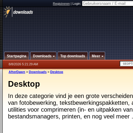
Registreren
|
Login:
Startpagina
Downloads
Top downloads
Meer
8/8/2026 5:21:29 AM
AfterDawn
>
Downloads
>
Desktop
Desktop
In deze categorie vind je een grote verscheiden
van fotobewerking, tekstbewerkingspakketten, a
utilities voor comprimeren (in- en uitpakken va
bestandsmanagers, printen, en nog veel meer .