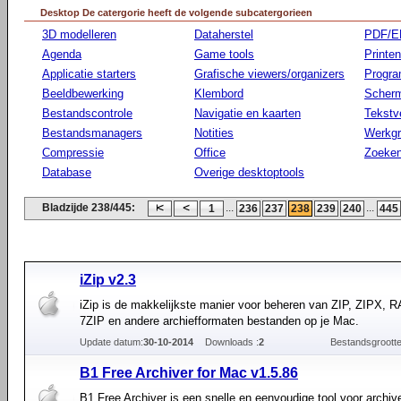
Desktop De catergorie heeft de volgende subcatergorieen
3D modelleren
Dataherstel
PDF/E
Agenda
Game tools
Printen
Applicatie starters
Grafische viewers/organizers
Progr
Beeldbewerking
Klembord
Scherm
Bestandscontrole
Navigatie en kaarten
Tekstv
Bestandsmanagers
Notities
Werkg
Compressie
Office
Zoeke
Database
Overige desktoptools
Bladzijde 238/445:
...
...
1
236
237
238
239
240
445
iZip v2.3
iZip is de makkelijkste manier voor beheren van ZIP, ZIPX, 
7ZIP en andere archiefformaten bestanden op je Mac.
Update datum:
30-10-2014
Downloads :
2
Bestandsgrootte
B1 Free Archiver for Mac v1.5.86
B1 Free Archiver is een snelle en eenvoudige tool voor archiv