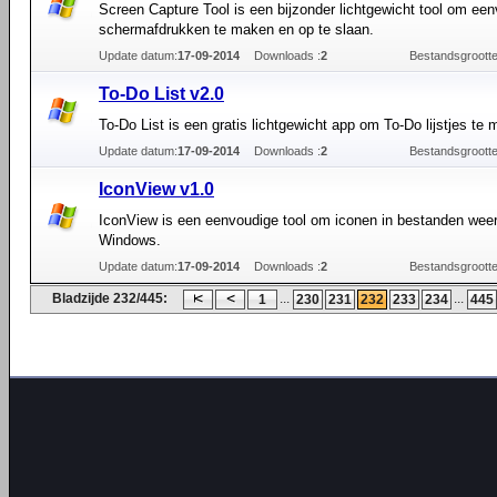
Screen Capture Tool is een bijzonder lichtgewicht tool om ee
schermafdrukken te maken en op te slaan.
Update datum:
17-09-2014
Downloads :
2
Bestandsgrootte
To-Do List v2.0
To-Do List is een gratis lichtgewicht app om To-Do lijstjes te
Update datum:
17-09-2014
Downloads :
2
Bestandsgrootte
IconView v1.0
IconView is een eenvoudige tool om iconen in bestanden weer
Windows.
Update datum:
17-09-2014
Downloads :
2
Bestandsgrootte
Bladzijde 232/445:
...
...
1
230
231
232
233
234
445