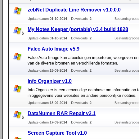
zebNet Duplicate Line Remover v1.0.0.0
Update datum:
01-10-2014
Downloads :
2
Bestandsgrootte
My Notes Keeper (portable) v3.4 build 1828
Update datum:
01-10-2014
Downloads :
2
Bestandsgrootte
Falco Auto Image v5.9
Falco Auto Image kan afbeeldingen importeren, weergeven e
van de diverse bronnen en verschillende formaten.
Update datum:
18-09-2014
Downloads :
2
Bestandsgrootte
Info Organizer v1.0
Info Organizer is een eenvoudige database om informatie op t
inloggegevens voor websites en andere persoonlijke notities.
Update datum:
18-09-2014
Downloads :
2
Bestandsgrootte
DataNumen RAR Repair v2.1
Update datum:
17-09-2014
Downloads :
2
Bestandsgrootte
Screen Capture Tool v1.0