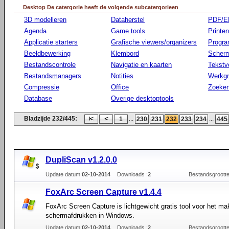
Desktop De catergorie heeft de volgende subcatergorieen
3D modelleren
Dataherstel
PDF/E
Agenda
Game tools
Printen
Applicatie starters
Grafische viewers/organizers
Progr
Beeldbewerking
Klembord
Scherm
Bestandscontrole
Navigatie en kaarten
Tekstv
Bestandsmanagers
Notities
Werkg
Compressie
Office
Zoeke
Database
Overige desktoptools
Bladzijde 232/445:
...
...
1
230
231
232
233
234
445
DupliScan v1.2.0.0
Update datum:
02-10-2014
Downloads :
2
Bestandsgrootte
FoxArc Screen Capture v1.4.4
FoxArc Screen Capture is lichtgewicht gratis tool voor het m
schermafdrukken in Windows.
Update datum:
02-10-2014
Downloads :
2
Bestandsgrootte