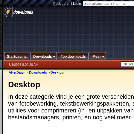
Registreren
|
Login:
Startpagina
Downloads
Top downloads
Meer
8/8/2026 8:02:20 AM
AfterDawn
>
Downloads
>
Desktop
Desktop
In deze categorie vind je een grote verscheiden
van fotobewerking, tekstbewerkingspakketten, a
utilities voor comprimeren (in- en uitpakken va
bestandsmanagers, printen, en nog veel meer .