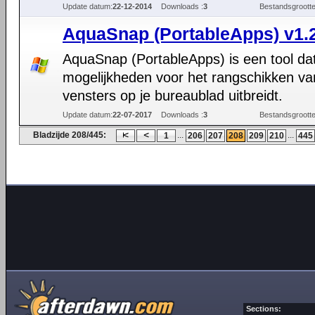
Update datum:
22-12-2014
Downloads :
3
Bestandsgrootte
AquaSnap (PortableApps) v1.
AquaSnap (PortableApps) is een tool da
mogelijkheden voor het rangschikken va
vensters op je bureaublad uitbreidt.
Update datum:
22-07-2017
Downloads :
3
Bestandsgrootte
Bladzijde 208/445:
...
...
1
206
207
208
209
210
445
Sections: