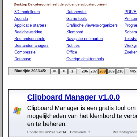
Desktop De catergorie heeft de volgende subcatergorieen
3D modelleren
Dataherstel
PDF/E
Agenda
Game tools
Printen
Applicatie starters
Grafische viewers/organizers
Progr
Beeldbewerking
Klembord
Scherm
Bestandscontrole
Navigatie en kaarten
Tekstv
Bestandsmanagers
Notities
Werkg
Compressie
Office
Zoeke
Database
Overige desktoptools
Bladzijde 208/445:
...
...
1
206
207
208
209
210
445
Clipboard Manager v1.0.0
Clipboard Manager is een gratis tool om
mogelijkheden van het klembord te verb
en te beheren.
Update datum:
23-10-2014
Downloads :
3
Bestandsgrootte