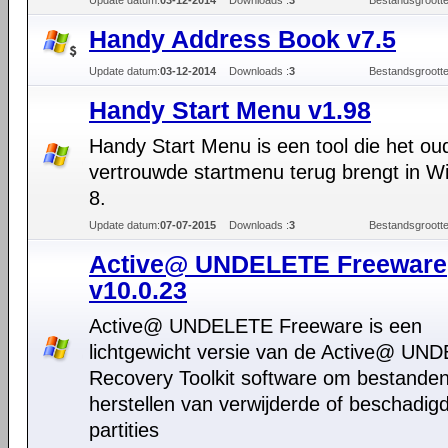
Update datum:
03-12-2014
Downloads :
3
Bestandsgrootte
Handy Address Book v7.5
Update datum:
03-12-2014
Downloads :
3
Bestandsgrootte
Handy Start Menu v1.98
Handy Start Menu is een tool die het ou
vertrouwde startmenu terug brengt in 
8.
Update datum:
07-07-2015
Downloads :
3
Bestandsgrootte
Active@ UNDELETE Freeware
v10.0.23
Active@ UNDELETE Freeware is een
lichtgewicht versie van de Active@ UN
Recovery Toolkit software om bestanden
herstellen van verwijderde of beschadig
partities