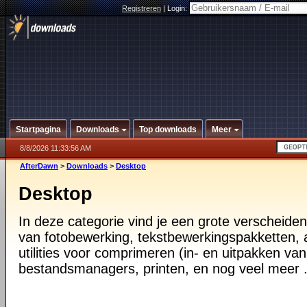
Registreren
|
Login:
Startpagina
Downloads
Top downloads
Meer
8/8/2026 11:33:56 AM
AfterDawn
>
Downloads
>
Desktop
Desktop
In deze categorie vind je een grote verscheiden
van fotobewerking, tekstbewerkingspakketten, a
utilities voor comprimeren (in- en uitpakken va
bestandsmanagers, printen, en nog veel meer .