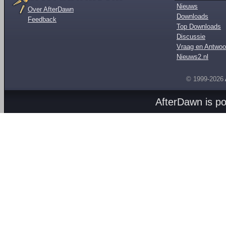
Nieuws
Over AfterDawn
Downloads
Feedback
Top Downloads
Discussie
Vraag en Antwoo
Nieuws2.nl
© 1999-2026
AfterDawn is p