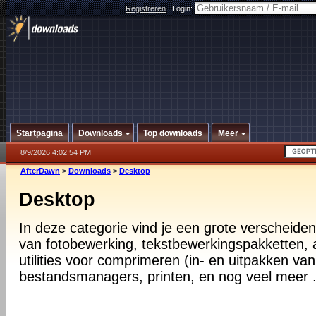
Registreren
|
Login:
Startpagina
Downloads
Top downloads
Meer
8/9/2026 4:02:54 PM
AfterDawn
>
Downloads
>
Desktop
Desktop
In deze categorie vind je een grote verscheiden
van fotobewerking, tekstbewerkingspakketten, a
utilities voor comprimeren (in- en uitpakken va
bestandsmanagers, printen, en nog veel meer .