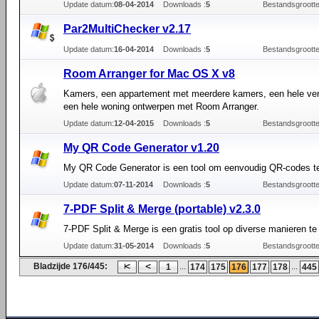
Update datum:
08-04-2014
Downloads :
5
Bestandsgrootte
Par2MultiChecker v2.17
Update datum:
16-04-2014
Downloads :
5
Bestandsgrootte
Room Arranger for Mac OS X v8
Kamers, een appartement met meerdere kamers, een hele ver
een hele woning ontwerpen met Room Arranger.
Update datum:
12-04-2015
Downloads :
5
Bestandsgrootte
My QR Code Generator v1.20
My QR Code Generator is een tool om eenvoudig QR-codes te
Update datum:
07-11-2014
Downloads :
5
Bestandsgrootte
7-PDF Split & Merge (portable) v2.3.0
7-PDF Split & Merge is een gratis tool op diverse manieren t
Update datum:
31-05-2014
Downloads :
5
Bestandsgrootte
Bladzijde 176/445:
...
...
1
174
175
176
177
178
445