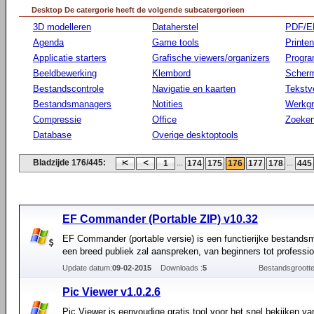
Desktop De catergorie heeft de volgende subcatergorieen
3D modelleren
Dataherstel
PDF/E
Agenda
Game tools
Printen
Applicatie starters
Grafische viewers/organizers
Progr
Beeldbewerking
Klembord
Scherm
Bestandscontrole
Navigatie en kaarten
Tekstv
Bestandsmanagers
Notities
Werkg
Compressie
Office
Zoeke
Database
Overige desktoptools
Bladzijde 176/445:
...
...
1
174
175
176
177
178
445
EF Commander (Portable ZIP) v10.32
EF Commander (portable versie) is een functierijke bestands
een breed publiek zal aanspreken, van beginners tot professio
Update datum:
09-02-2015
Downloads :
5
Bestandsgrootte
Pic Viewer v1.0.2.6
Pic Viewer is eenvoudige gratis tool voor het snel bekijken va