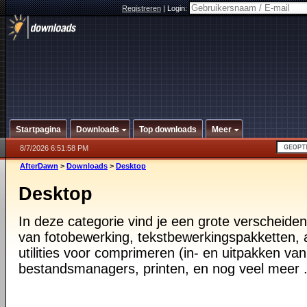
Registreren
|
Login:
Startpagina
Downloads
Top downloads
Meer
8/7/2026 6:51:58 PM
AfterDawn
>
Downloads
>
Desktop
Desktop
In deze categorie vind je een grote verscheiden
van fotobewerking, tekstbewerkingspakketten, a
utilities voor comprimeren (in- en uitpakken va
bestandsmanagers, printen, en nog veel meer .