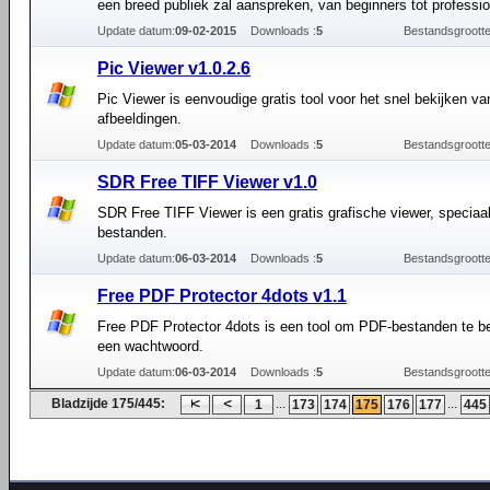
een breed publiek zal aanspreken, van beginners tot professio
Update datum:
09-02-2015
Downloads :
5
Bestandsgrootte
Pic Viewer v1.0.2.6
Pic Viewer is eenvoudige gratis tool voor het snel bekijken va
afbeeldingen.
Update datum:
05-03-2014
Downloads :
5
Bestandsgrootte
SDR Free TIFF Viewer v1.0
SDR Free TIFF Viewer is een gratis grafische viewer, speciaa
bestanden.
Update datum:
06-03-2014
Downloads :
5
Bestandsgrootte
Free PDF Protector 4dots v1.1
Free PDF Protector 4dots is een tool om PDF-bestanden te be
een wachtwoord.
Update datum:
06-03-2014
Downloads :
5
Bestandsgrootte
Bladzijde 175/445:
...
...
1
173
174
175
176
177
445