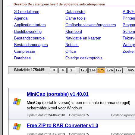
Desktop De catergorie heeft de volgende subcatergorieen
3D modelleren
Dataherstel
PDF/E
Agenda
Game tools
Printen
Applicatie starters
Grafische viewers/organizers
Progr
Beeldbewerking
Klembord
Scherm
Bestandscontrole
Navigatie en kaarten
Tekstv
Bestandsmanagers
Notities
Werkg
Compressie
Office
Zoeke
Database
Overige desktoptools
Bladzijde 175/445:
...
...
1
173
174
175
176
177
445
MiniCap (portable) v1.40.01
MiniCap (portable versie) is een minimale (commandoregel)
schermafdruktool voor Windows.
Update datum:
24-06-2018
Downloads :
5
Bestandsgrootte
Free ZIP to RAR Converter v1.0
Update datum:
11-12-2013
Downloads :
5
Bestandsgrootte