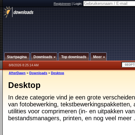
Registreren
|
Login:
Startpagina
Downloads
Top downloads
Meer
8/8/2026 8:25:14 AM
AfterDawn
>
Downloads
>
Desktop
Desktop
In deze categorie vind je een grote verscheiden
van fotobewerking, tekstbewerkingspakketten, a
utilities voor comprimeren (in- en uitpakken va
bestandsmanagers, printen, en nog veel meer .