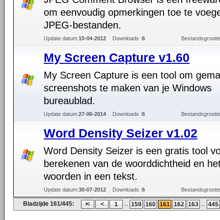
om eenvoudig opmerkingen toe te voeg
JPEG-bestanden.
Update datum:
10-04-2012
Downloads :
6
Bestandsgrootte
My Screen Capture v1.60
My Screen Capture is een tool om gemak
screenshots te maken van je Windows
bureaublad.
Update datum:
27-06-2014
Downloads :
6
Bestandsgrootte
Word Density Seizer v1.02
Word Density Seizer is een gratis tool v
berekenen van de woorddichtheid en het
woorden in een tekst.
Update datum:
30-07-2012
Downloads :
6
Bestandsgrootte
Bladzijde 161/445:
...
...
1
159
160
161
162
163
445