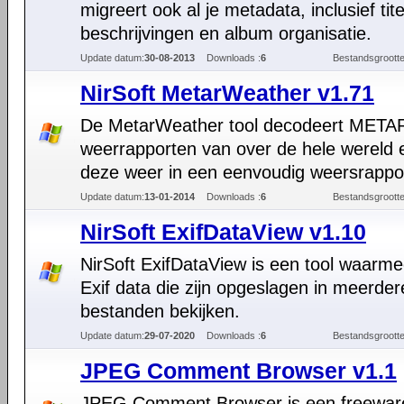
migreert ook al je metadata, inclusief tite
beschrijvingen en album organisatie.
Update datum:
30-08-2013
Downloads :
6
Bestandsgrootte
NirSoft MetarWeather v1.71
De MetarWeather tool decodeert META
weerrapporten van over de hele wereld 
deze weer in een eenvoudig weersrappor
Update datum:
13-01-2014
Downloads :
6
Bestandsgrootte
NirSoft ExifDataView v1.10
NirSoft ExifDataView is een tool waarme
Exif data die zijn opgeslagen in meerde
bestanden bekijken.
Update datum:
29-07-2020
Downloads :
6
Bestandsgrootte
JPEG Comment Browser v1.1
JPEG Comment Browser is een freeware