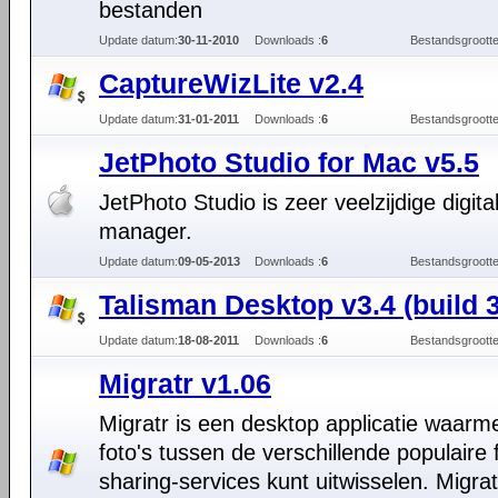
bestanden
Update datum:
30-11-2010
Downloads :
6
Bestandsgrootte
CaptureWizLite v2.4
Update datum:
31-01-2011
Downloads :
6
Bestandsgrootte
JetPhoto Studio for Mac v5.5
JetPhoto Studio is zeer veelzijdige digita
manager.
Update datum:
09-05-2013
Downloads :
6
Bestandsgrootte
Talisman Desktop v3.4 (build 
Update datum:
18-08-2011
Downloads :
6
Bestandsgrootte
Migratr v1.06
Migratr is een desktop applicatie waarm
foto's tussen de verschillende populaire 
sharing-services kunt uitwisselen. Migrat