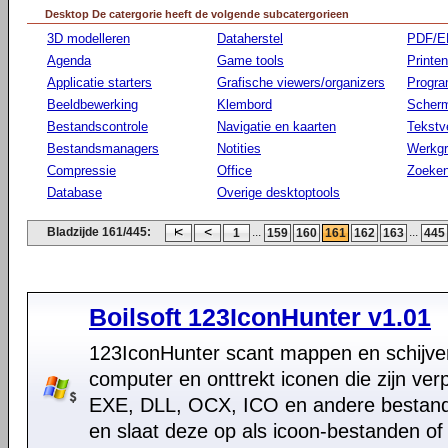
Desktop De catergorie heeft de volgende subcatergorieen
3D modelleren
Dataherstel
PDF/E
Agenda
Game tools
Printen
Applicatie starters
Grafische viewers/organizers
Progr
Beeldbewerking
Klembord
Scherm
Bestandscontrole
Navigatie en kaarten
Tekstv
Bestandsmanagers
Notities
Werkg
Compressie
Office
Zoeke
Database
Overige desktoptools
Bladzijde 161/445:
...
...
1
159
160
161
162
163
445
Boilsoft 123IconHunter v1.01
123IconHunter scant mappen en schijve
computer en onttrekt iconen die zijn verp
EXE, DLL, OCX, ICO en andere bestand
en slaat deze op als icoon-bestanden of