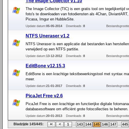
The Image Collector v1.10
The Image Collector (TIC) is een gratis tool om tegelijkertijd v
foto's te downloaden van fotodiensten als 4Chan, DiviantART, 
Picasa, Imgur en HubbleSite.
Update datum:
05-05-2014
Downloads :
8
Bestandsgrootte
NTFS Uneraser v1.2
NTFS Uneraser is een applicatie dat bestanden kan herstellen 
verwijderd op een NTFS partitie.
Update datum:
13-12-2012
Downloads :
8
Bestandsgrootte
EditBone v12.15.3
EditBone is een krachtige tekstbewerkingstool met syntax ma
meer.
Update datum:
21-01-2017
Downloads :
8
Bestandsgrootte
PicaJet Free v2.6
PicaJet Free is een krachtige en functierijke digitale fotoma
databasesoftware om efficiënt grote fotocollecties te beheren.
Update datum:
20-01-2013
Downloads :
8
Bestandsgrootte
Bladzijde 145/445:
...
...
1
143
144
145
146
147
445