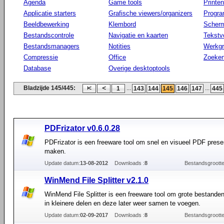
Agenda
Game tools
Printen
Applicatie starters
Grafische viewers/organizers
Progr
Beeldbewerking
Klembord
Scherm
Bestandscontrole
Navigatie en kaarten
Tekstv
Bestandsmanagers
Notities
Werkg
Compressie
Office
Zoeke
Database
Overige desktoptools
Bladzijde 145/445:
...
...
1
143
144
145
146
147
445
PDFrizator v0.6.0.28
PDFrizator is een freeware tool om snel en visueel PDF prese
maken.
Update datum:
13-08-2012
Downloads :
8
Bestandsgrootte
WinMend File Splitter v2.1.0
WinMend File Splitter is een freeware tool om grote bestanden
in kleinere delen en deze later weer samen te voegen.
Update datum:
02-09-2017
Downloads :
8
Bestandsgrootte