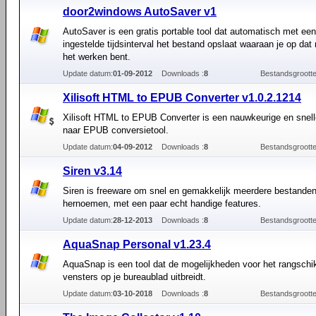
door2windows AutoSaver v1
AutoSaver is een gratis portable tool dat automatisch met een
ingestelde tijdsinterval het bestand opslaat waaraan je op da
het werken bent.
Update datum:
01-09-2012
Downloads :
8
Bestandsgrootte
Xilisoft HTML to EPUB Converter v1.0.2.1214
Xilisoft HTML to EPUB Converter is een nauwkeurige en sne
naar EPUB conversietool.
Update datum:
04-09-2012
Downloads :
8
Bestandsgrootte
Siren v3.14
Siren is freeware om snel en gemakkelijk meerdere bestanden
hernoemen, met een paar echt handige features.
Update datum:
28-12-2013
Downloads :
8
Bestandsgrootte
AquaSnap Personal v1.23.4
AquaSnap is een tool dat de mogelijkheden voor het rangsch
vensters op je bureaublad uitbreidt.
Update datum:
03-10-2018
Downloads :
8
Bestandsgrootte