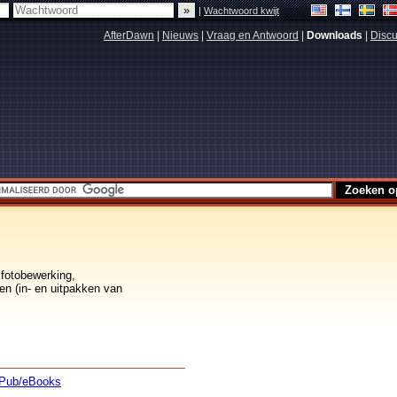
|
Wachtwoord kwijt
AfterDawn
|
Nieuws
|
Vraag en Antwoord
|
Downloads
|
Discu
 fotobewerking,
en (in- en uitpakken van
Pub/eBooks