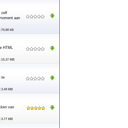
 zelf
t moment aan
:
70.88 kB
lle HTML
:
15.37 MB
 te
:
3.49 MB
ikken van
:
3.77 MB