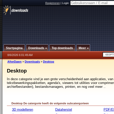
Registreren
|
Login:
Startpagina
Downloads
Top downloads
Meer
8/6/2026 6:01:49 AM
AfterDawn
>
Downloads
>
Desktop
Desktop
In deze categorie vind je een grote verscheidenheid aan applicaties, van
tekstbewerkingspakketten, agenda's, viewers tot utilities voor comprimer
archiefbestanden), bestandsmanagers, printen, en nog veel meer ..
Desktop De catergorie heeft de volgende subcatergorieen
3D modelleren
Dataherstel
PDF/E