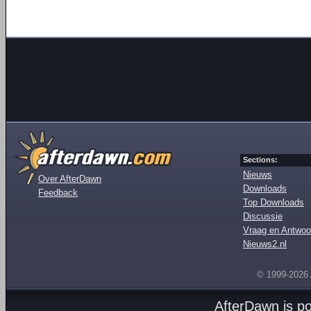
Sections:
Nieuws
Over AfterDawn
Downloads
Feedback
Top Downloads
Discussie
Vraag en Antwoo
Nieuws2.nl
© 1999-2026
AfterDawn is p