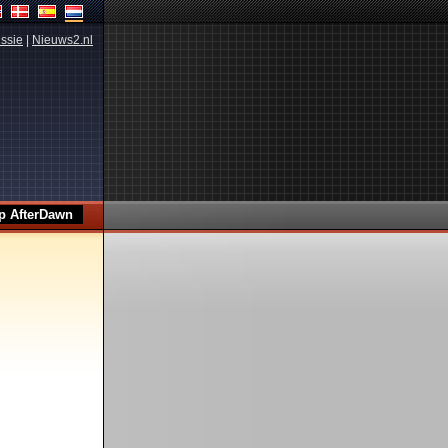
ssie
|
Nieuws2.nl