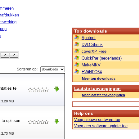
ammeren
afdrukken
erwerking
roep
Top downloads
n
Spotnet
DVD Shrink
coverXP Free
QuickPar (nederlands)
MakeMKV
Sorteren op:
HWiNFO64
Meer top downloads
ntaties te
Laatste toevoegingen
Meer laatste toevoegingen
:
3.28 MB
Help ons
Voeg nieuwe software toe
 te splitsen
Voeg een software update toe
:
2.73 MB