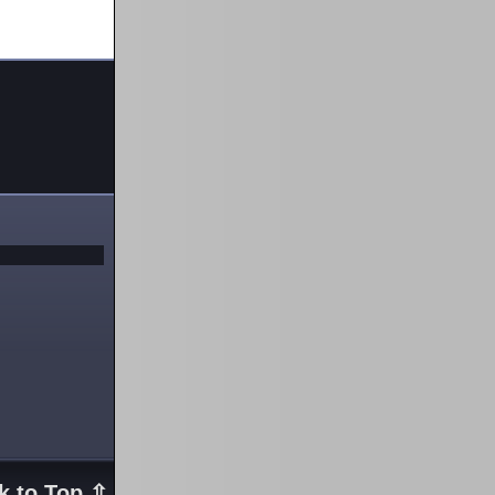
k to Top ⇧