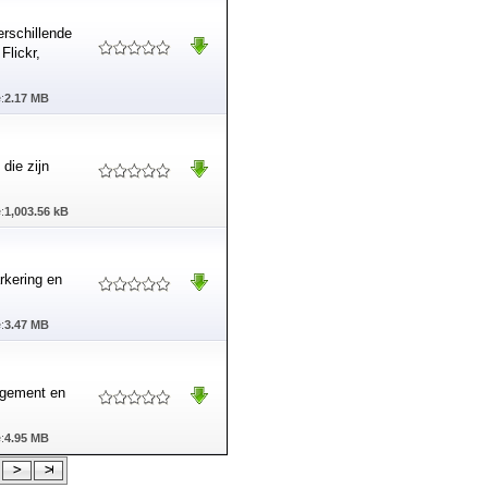
erschillende
Flickr,
:
2.17 MB
die zijn
:
1,003.56 kB
rkering en
:
3.47 MB
nagement en
:
4.95 MB