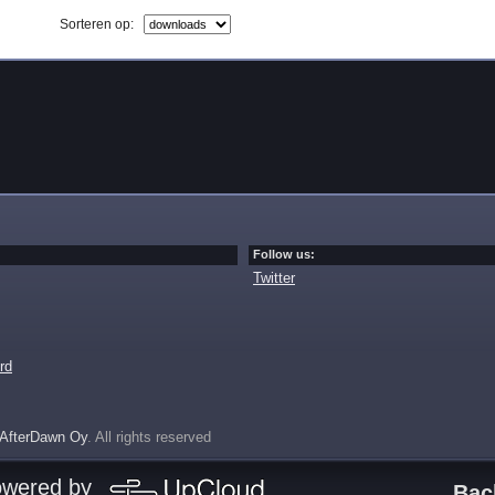
Sorteren op:
Follow us:
Twitter
rd
AfterDawn Oy
. All rights reserved
owered by
Bac