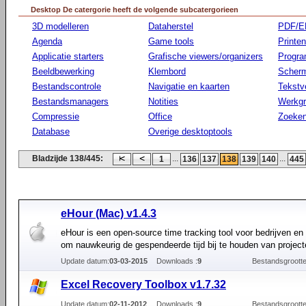
Desktop De catergorie heeft de volgende subcatergorieen
3D modelleren
Dataherstel
PDF/E
Agenda
Game tools
Printen
Applicatie starters
Grafische viewers/organizers
Progr
Beeldbewerking
Klembord
Scherm
Bestandscontrole
Navigatie en kaarten
Tekstv
Bestandsmanagers
Notities
Werkg
Compressie
Office
Zoeke
Database
Overige desktoptools
Bladzijde 138/445:
...
...
1
136
137
138
139
140
445
eHour (Mac) v1.4.3
eHour is een open-source time tracking tool voor bedrijven en
om nauwkeurig de gespendeerde tijd bij te houden van project
Update datum:
03-03-2015
Downloads :
9
Bestandsgrootte
Excel Recovery Toolbox v1.7.32
Update datum:
02-11-2012
Downloads :
9
Bestandsgrootte