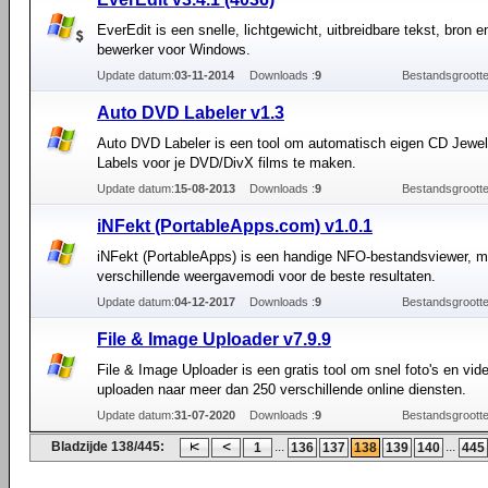
EverEdit is een snelle, lichtgewicht, uitbreidbare tekst, bron e
bewerker voor Windows.
Update datum:
03-11-2014
Downloads :
9
Bestandsgrootte
Auto DVD Labeler v1.3
Auto DVD Labeler is een tool om automatisch eigen CD Jewe
Labels voor je DVD/DivX films te maken.
Update datum:
15-08-2013
Downloads :
9
Bestandsgrootte
iNFekt (PortableApps.com) v1.0.1
iNFekt (PortableApps) is een handige NFO-bestandsviewer, me
verschillende weergavemodi voor de beste resultaten.
Update datum:
04-12-2017
Downloads :
9
Bestandsgrootte
File & Image Uploader v7.9.9
File & Image Uploader is een gratis tool om snel foto's en vide
uploaden naar meer dan 250 verschillende online diensten.
Update datum:
31-07-2020
Downloads :
9
Bestandsgrootte
Bladzijde 138/445:
...
...
1
136
137
138
139
140
445