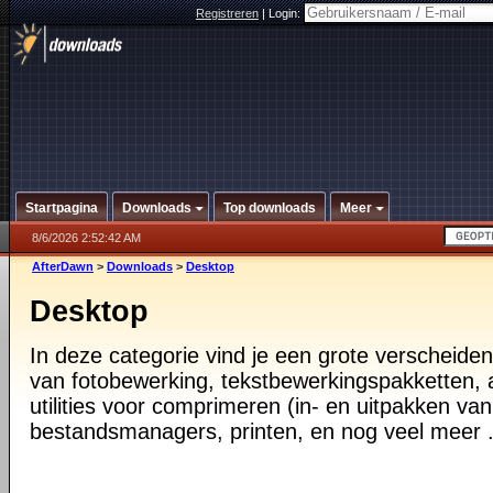
Registreren
|
Login:
Startpagina
Downloads
Top downloads
Meer
8/6/2026 2:52:42 AM
AfterDawn
>
Downloads
>
Desktop
Desktop
In deze categorie vind je een grote verscheiden
van fotobewerking, tekstbewerkingspakketten, a
utilities voor comprimeren (in- en uitpakken va
bestandsmanagers, printen, en nog veel meer .