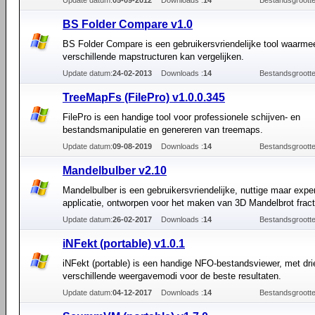
Update datum:
05-09-2012
Downloads :
14
Bestandsgrootte
BS Folder Compare v1.0
BS Folder Compare is een gebruikersvriendelijke tool waarme
verschillende mapstructuren kan vergelijken.
Update datum:
24-02-2013
Downloads :
14
Bestandsgrootte
TreeMapFs (FilePro) v1.0.0.345
FilePro is een handige tool voor professionele schijven- en
bestandsmanipulatie en genereren van treemaps.
Update datum:
09-08-2019
Downloads :
14
Bestandsgrootte
Mandelbulber v2.10
Mandelbulber is een gebruikersvriendelijke, nuttige maar expe
applicatie, ontworpen voor het maken van 3D Mandelbrot fract
Update datum:
26-02-2017
Downloads :
14
Bestandsgrootte
iNFekt (portable) v1.0.1
iNFekt (portable) is een handige NFO-bestandsviewer, met dri
verschillende weergavemodi voor de beste resultaten.
Update datum:
04-12-2017
Downloads :
14
Bestandsgrootte