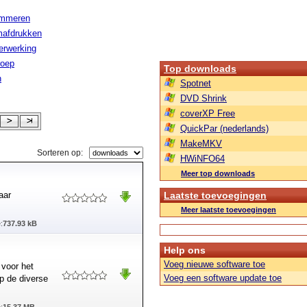
ammeren
afdrukken
erwerking
roep
Top downloads
n
Spotnet
DVD Shrink
coverXP Free
QuickPar (nederlands)
MakeMKV
Sorteren op:
HWiNFO64
Meer top downloads
aar
Laatste toevoegingen
Meer laatste toevoegingen
:
737.93 kB
Help ons
Voeg nieuwe software toe
 voor het
Voeg een software update toe
 de diverse