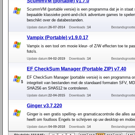
ScummVM (portable) v1.7.0
ScummVM (portable versie) is een programma dat je in staat 
bepaalde klassieke point-and-click adventure games te spelen
beschikt over de databestanden.
Update datum:
26-07-2014
Downloads :
14
Bestandsgrootte
Vampix (Portable) v1.9.0.17
Vampix is een tool om mooie kleur- of Z/W effecten toe te pa
foto's.
Update datum:
04-02-2019
Downloads :
14
Bestandsgrootte
EF CheckSum Manager (Portable ZIP) v7.40
EF CheckSum Manager (portable versie) is een programma o
integriteit van bestanden met de standaard formaten SFV, M
SHA256 en SHA512 te controleren.
Update datum:
22-04-2015
Downloads :
14
Bestandsgrootte
Ginger v3.7.220
Ginger is een gratis spelling- en gramaticacontrole die alles a
heeft om foutloos Engels te schrijven op uw desktop en mobiel
Update datum:
04-09-2018
Downloads :
14
Bestandsgrootte