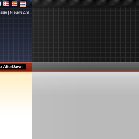
ssie
|
Nieuws2.nl