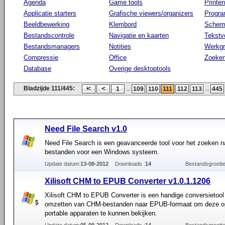
Agenda
Game tools
Printen
Applicatie starters
Grafische viewers/organizers
Progr
Beeldbewerking
Klembord
Scherm
Bestandscontrole
Navigatie en kaarten
Tekstv
Bestandsmanagers
Notities
Werkg
Compressie
Office
Zoeke
Database
Overige desktoptools
Bladzijde 111/445:
...
...
1
109
110
111
112
113
445
Need File Search v1.0
Need File Search is een geavanceerde tool voor het zoeken n
bestanden voor een Windows systeem.
Update datum:
13-08-2012
Downloads :
14
Bestandsgrootte
Xilisoft CHM to EPUB Converter v1.0.1.1206
Xilisoft CHM to EPUB Converter is een handige conversietool
omzetten van CHM-bestanden naar EPUB-formaat om deze op
portable apparaten te kunnen bekijken.