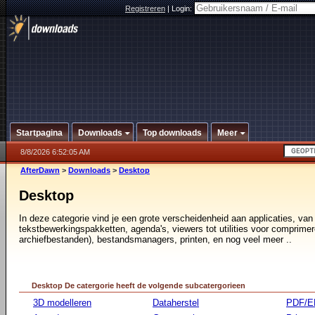
Registreren
|
Login:
Startpagina
Downloads
Top downloads
Meer
8/8/2026 6:52:05 AM
AfterDawn
>
Downloads
>
Desktop
Desktop
In deze categorie vind je een grote verscheidenheid aan applicaties, van
tekstbewerkingspakketten, agenda's, viewers tot utilities voor comprimer
archiefbestanden), bestandsmanagers, printen, en nog veel meer ..
Desktop De catergorie heeft de volgende subcatergorieen
3D modelleren
Dataherstel
PDF/E