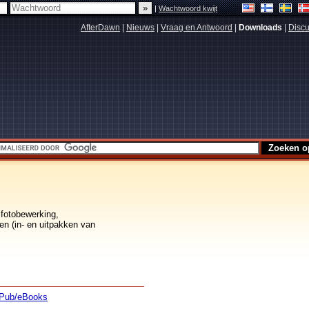
|
Wachtwoord kwijt
AfterDawn
|
Nieuws
|
Vraag en Antwoord
|
Downloads
|
Discu
 fotobewerking,
en (in- en uitpakken van
Pub/eBooks