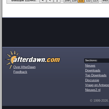
Bladzijde 111/445:
...
...
1
109
110
111
112
113
445
Sections:
Nieuws
Over AfterDawn
Downloads
Feedback
Top Downloads
Discussie
Vraag en Antwoo
Nieuws2.nl
© 1999-2026