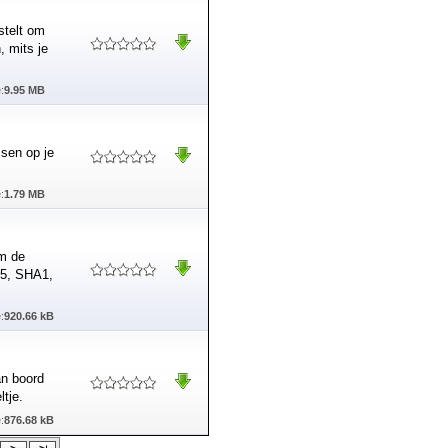
stelt om
, mits je
:
9.95 MB
ssen op je
:
1.79 MB
m de
D5, SHA1,
:
920.66 kB
an boord
tje.
:
876.68 kB