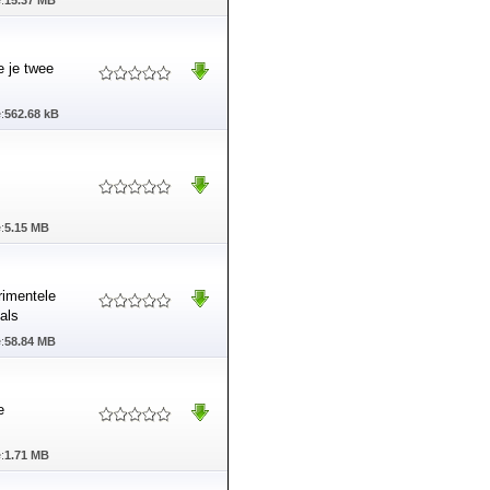
:
15.37 MB
e je twee
:
562.68 kB
:
5.15 MB
rimentele
als
:
58.84 MB
e
:
1.71 MB