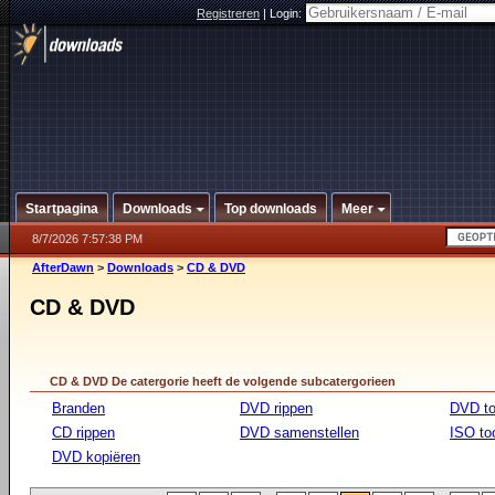
Registreren
|
Login:
Startpagina
Downloads
Top downloads
Meer
8/7/2026 7:57:38 PM
AfterDawn
>
Downloads
>
CD & DVD
CD & DVD
CD & DVD De catergorie heeft de volgende subcatergorieen
Branden
DVD rippen
DVD to
CD rippen
DVD samenstellen
ISO to
DVD kopiëren