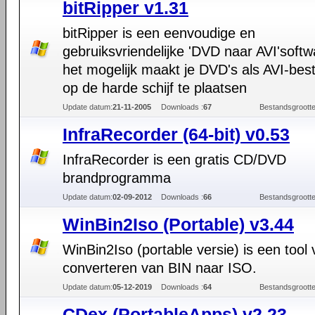
bitRipper v1.31
bitRipper is een eenvoudige en
gebruiksvriendelijke 'DVD naar AVI'softw
het mogelijk maakt je DVD's als AVI-be
op de harde schijf te plaatsen
Update datum:
21-11-2005
Downloads :
67
Bestandsgrootte
InfraRecorder (64-bit) v0.53
InfraRecorder is een gratis CD/DVD
brandprogramma
Update datum:
02-09-2012
Downloads :
66
Bestandsgrootte
WinBin2Iso (Portable) v3.44
WinBin2Iso (portable versie) is een tool 
converteren van BIN naar ISO.
Update datum:
05-12-2019
Downloads :
64
Bestandsgrootte
CDex (PortableApps) v2.23