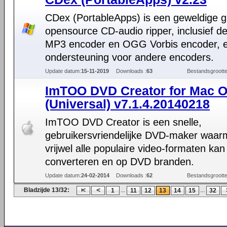
CDex (PortableApps) is een geweldige g
opensource CD-audio ripper, inclusief 
MP3 encoder en OGG Vorbis encoder, 
ondersteuning voor andere encoders.
Update datum:
15-11-2019
Downloads :
63
Bestandsgrootte
ImTOO DVD Creator for Mac 
(Universal) v7.1.4.20140218
ImTOO DVD Creator is een snelle,
gebruikersvriendelijke DVD-maker waar
vrijwel alle populaire video-formaten kan
converteren en op DVD branden.
Update datum:
24-02-2014
Downloads :
62
Bestandsgrootte
Bladzijde 13/32:
...
...
1
11
12
13
14
15
32