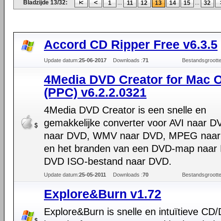
Bladzijde 13/32:
...
...
1
11
12
13
14
15
32
Accord CD Ripper Free v6.3.5
Update datum:
25-06-2017
Downloads :
71
Bestandsgrootte
4Media DVD Creator for Mac 
(PPC) v6.2.2.0321
4Media DVD Creator is een snelle en
gemakkelijke converter voor AVI naar D
naar DVD, WMV naar DVD, MPEG naa
en het branden van een DVD-map naar
DVD ISO-bestand naar DVD.
Update datum:
25-05-2011
Downloads :
70
Bestandsgrootte
Explore&Burn v1.72
Explore&Burn is snelle en intuïtieve CD