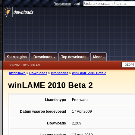
Registreren
|
Login:
Startpagina
Downloads
Top downloads
Meer
8/7/2026 10:55:06 AM
AfterDawn
>
Downloads
>
Broncodes
>
winLAME 2010 Beta 2
winLAME 2010 Beta 2
Licentietype
Freeware
Datum waarop toegevoegd
17 Apr 2009
Downloads
2,209