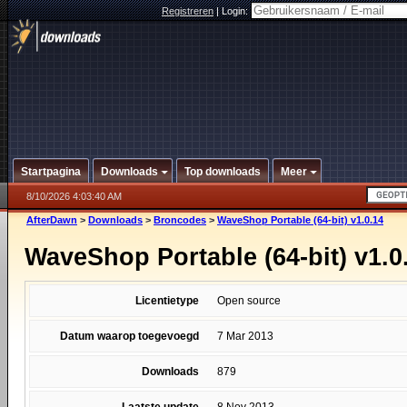
Registreren
|
Login:
Startpagina
Downloads
Top downloads
Meer
8/10/2026 4:03:40 AM
AfterDawn
>
Downloads
>
Broncodes
>
WaveShop Portable (64-bit) v1.0.14
WaveShop Portable (64-bit) v1.0
Licentietype
Open source
Datum waarop toegevoegd
7 Mar 2013
Downloads
879