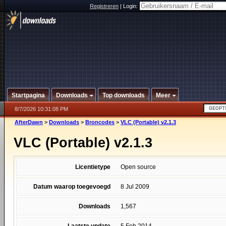
Registreren
|
Login:
Startpagina
Downloads
Top downloads
Meer
8/7/2026 10:31:08 PM
AfterDawn
>
Downloads
>
Broncodes
>
VLC (Portable) v2.1.3
VLC (Portable) v2.1.3
Licentietype
Open source
Datum waarop toegevoegd
8 Jul 2009
Downloads
1,567