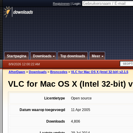
Registreren
|
Login:
Startpagina
Downloads
Top downloads
Meer
8/9/2026 12:00:22 AM
AfterDawn
>
Downloads
>
Broncodes
>
VLC for Mac OS X (Intel 32-bit) v2.1.5
VLC for Mac OS X (Intel 32-bit) v
Licentietype
Open source
Datum waarop toegevoegd
11 Apr 2005
Downloads
4,806