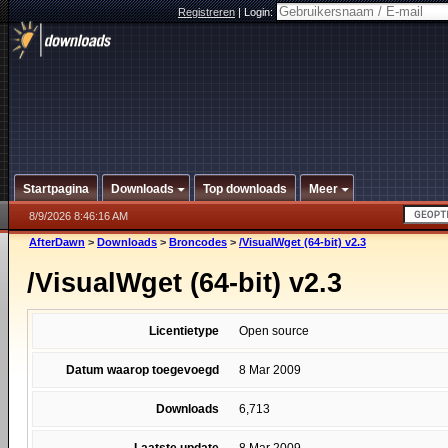
Registreren
|
Login:
Startpagina
Downloads
Top downloads
Meer
8/9/2026 8:46:16 AM
AfterDawn
>
Downloads
>
Broncodes
>
/VisualWget (64-bit) v2.3
/VisualWget (64-bit) v2.3
Licentietype
Open source
Datum waarop toegevoegd
8 Mar 2009
Downloads
6,713