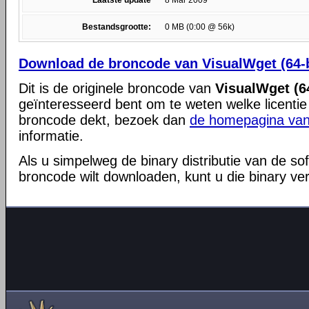
Laatste update
8 Mar 2009
Bestandsgrootte:
0 MB (0:00 @ 56k)
Download de broncode van VisualWget (64-b
Dit is de originele broncode van
VisualWget (64
geïnteresseerd bent om te weten welke licentie
broncode dekt, bezoek dan
de homepagina van
informatie.
Als u simpelweg de binary distributie van de so
broncode wilt downloaden, kunt u die binary ve