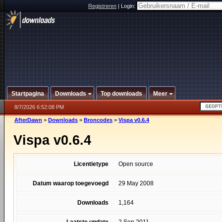
Registreren
|
Login:
Startpagina
Downloads
Top downloads
Meer
8/7/2026 6:52:08 PM
AfterDawn
>
Downloads
>
Broncodes
>
Vispa v0.6.4
Vispa v0.6.4
Licentietype
Open source
Datum waarop toegevoegd
29 May 2008
Downloads
1,164