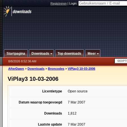
Registreren
|
Login:
Startpagina
Downloads
Top downloads
Meer
8/8/2026 8:52:36 AM
AfterDawn
>
Downloads
>
Broncodes
>
ViPlay3 10-03-2006
ViPlay3 10-03-2006
Licentietype
Open source
Datum waarop toegevoegd
7 Mar 2007
Downloads
1,812
Laatste update
7 Mar 2007