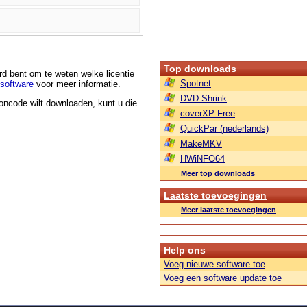
Top downloads
rd bent om te weten welke licentie
Spotnet
software
voor meer informatie.
DVD Shrink
roncode wilt downloaden, kunt u die
coverXP Free
QuickPar (nederlands)
MakeMKV
HWiNFO64
Meer top downloads
Laatste toevoegingen
Meer laatste toevoegingen
Help ons
Voeg nieuwe software toe
Voeg een software update toe