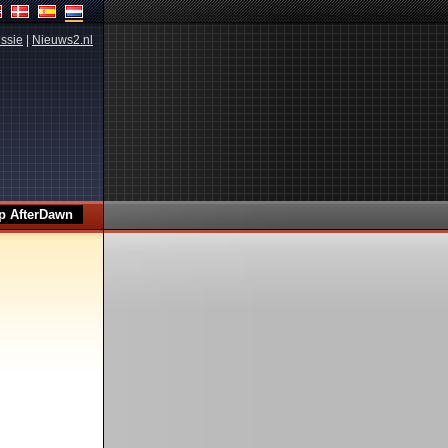
ssie
|
Nieuws2.nl