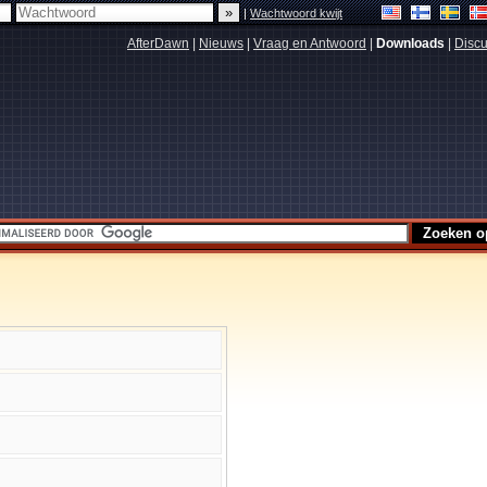
|
Wachtwoord kwijt
AfterDawn
|
Nieuws
|
Vraag en Antwoord
|
Downloads
|
Discu