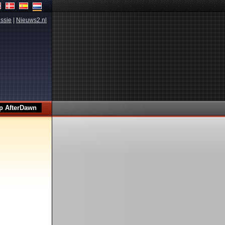
ssie
|
Nieuws2.nl