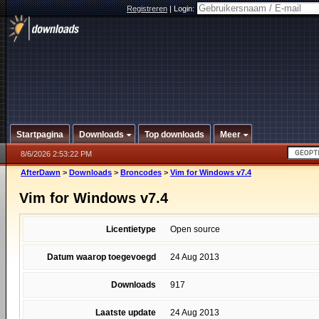
Registreren
|
Login:
Startpagina
Downloads
Top downloads
Meer
8/6/2026 2:53:22 PM
AfterDawn
>
Downloads
>
Broncodes
>
Vim for Windows v7.4
Vim for Windows v7.4
Licentietype
Open source
Datum waarop toegevoegd
24 Aug 2013
Downloads
917
Laatste update
24 Aug 2013