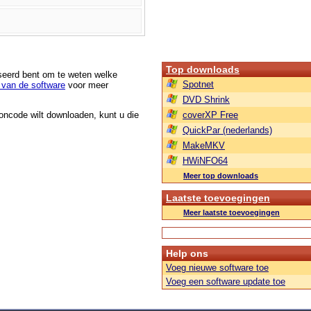
Top downloads
sseerd bent om te weten welke
Spotnet
van de software
voor meer
DVD Shrink
roncode wilt downloaden, kunt u die
coverXP Free
QuickPar (nederlands)
MakeMKV
HWiNFO64
Meer top downloads
Laatste toevoegingen
Meer laatste toevoegingen
Help ons
Voeg nieuwe software toe
Voeg een software update toe