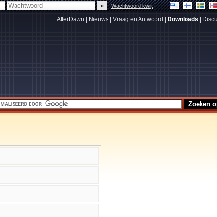
|
Wachtwoord kwijt
AfterDawn
|
Nieuws
|
Vraag en Antwoord
|
Downloads
|
Discu