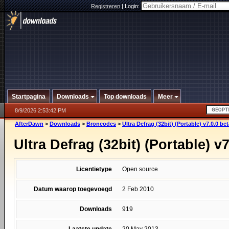
Registreren
|
Login:
Startpagina
Downloads
Top downloads
Meer
8/9/2026 2:53:42 PM
AfterDawn
>
Downloads
>
Broncodes
>
Ultra Defrag (32bit) (Portable) v7.0.0 bet
Ultra Defrag (32bit) (Portable) v7
Licentietype
Open source
Datum waarop toegevoegd
2 Feb 2010
Downloads
919