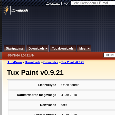
Registreren
|
Login:
Startpagina
Downloads
Top downloads
Meer
8/10/2026 9:00:12 AM
AfterDawn
>
Downloads
>
Broncodes
>
Tux Paint v0.9.21
Tux Paint v0.9.21
Licentietype
Open source
Datum waarop toegevoegd
4 Jan 2010
Downloads
999