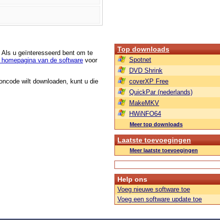
Top downloads
. Als u geïnteresseerd bent om te
Spotnet
 homepagina van de software
voor
DVD Shrink
roncode wilt downloaden, kunt u die
coverXP Free
QuickPar (nederlands)
MakeMKV
HWiNFO64
Meer top downloads
Laatste toevoegingen
Meer laatste toevoegingen
Help ons
Voeg nieuwe software toe
Voeg een software update toe