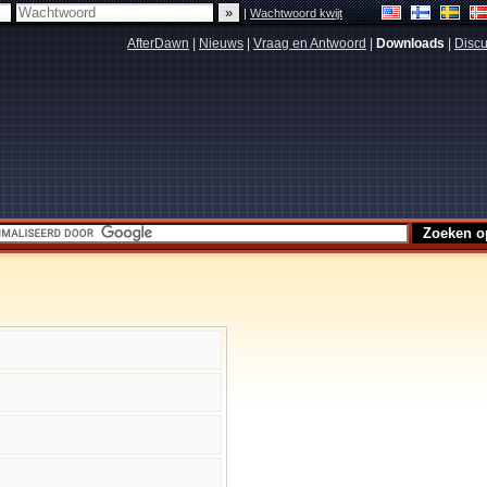
|
Wachtwoord kwijt
AfterDawn
|
Nieuws
|
Vraag en Antwoord
|
Downloads
|
Discu