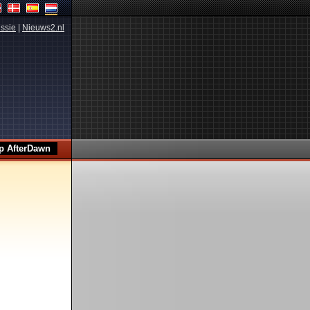
ssie
|
Nieuws2.nl