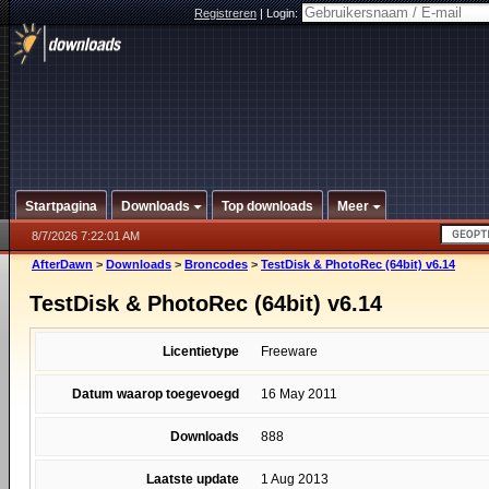
Registreren
|
Login:
Startpagina
Downloads
Top downloads
Meer
8/7/2026 7:22:01 AM
AfterDawn
>
Downloads
>
Broncodes
>
TestDisk & PhotoRec (64bit) v6.14
TestDisk & PhotoRec (64bit) v6.14
Licentietype
Freeware
Datum waarop toegevoegd
16 May 2011
Downloads
888
Laatste update
1 Aug 2013