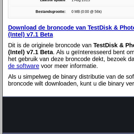
Laatste update
1 Aug 2013
Bestandsgrootte:
0 MB (0:00 @ 56k)
Download de broncode van TestDisk & Phot
(Intel) v7.1 Beta
Dit is de originele broncode van
TestDisk & Ph
(Intel) v7.1 Beta
. Als u geïnteresseerd bent om
het gebruik van deze broncode dekt, bezoek d
de software
voor meer informatie.
Als u simpelweg de binary distributie van de so
broncode wilt downloaden, kunt u die binary ve