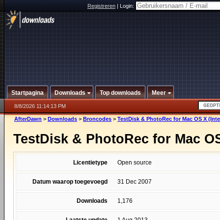
Registreren
|
Login:
Startpagina
Downloads
Top downloads
Meer
8/8/2026 11:14:13 PM
AfterDawn
>
Downloads
>
Broncodes
>
TestDisk & PhotoRec for Mac OS X (Intel
TestDisk & PhotoRec for Mac OS 
Licentietype
Open source
Datum waarop toegevoegd
31 Dec 2007
Downloads
1,176