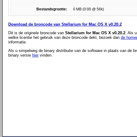
Bestandsgrootte:
0 MB (0:00 @ 56k)
Download de broncode van Stellarium for Mac OS X v0.20.2
Dit is de originele broncode van
Stellarium for Mac OS X v0.20.2
. Als 
welke licentie het gebruik van deze broncode dekt, bezoek dan
de homep
informatie.
Als u simpelweg de binary distributie van de software in plaats van de b
binary versie
hier
vinden.