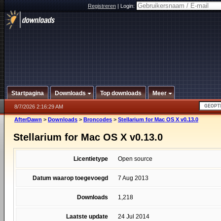
Registreren
|
Login:
Startpagina
Downloads
Top downloads
Meer
8/7/2026 2:16:29 AM
AfterDawn
>
Downloads
>
Broncodes
>
Stellarium for Mac OS X v0.13.0
Stellarium for Mac OS X v0.13.0
Licentietype
Open source
Datum waarop toegevoegd
7 Aug 2013
Downloads
1,218
Laatste update
24 Jul 2014