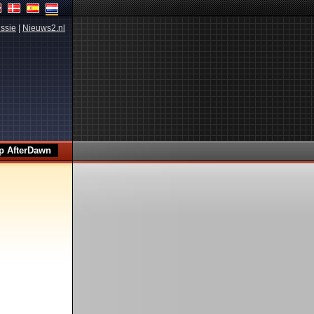
ssie
|
Nieuws2.nl