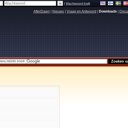
|
Wachtwoord kwijt
AfterDawn
|
Nieuws
|
Vraag en Antwoord
|
Downloads
|
Discu