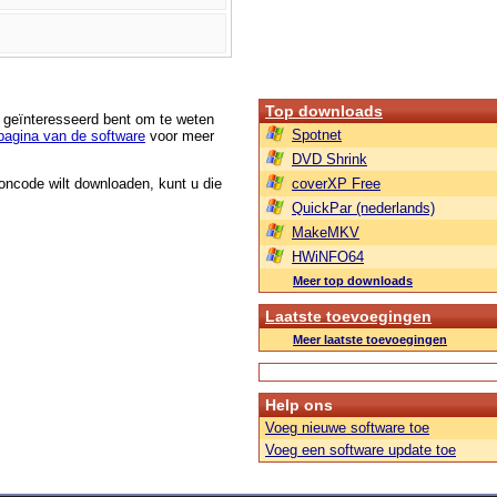
Top downloads
u geïnteresseerd bent om te weten
Spotnet
agina van de software
voor meer
DVD Shrink
roncode wilt downloaden, kunt u die
coverXP Free
QuickPar (nederlands)
MakeMKV
HWiNFO64
Meer top downloads
Laatste toevoegingen
Meer laatste toevoegingen
Help ons
Voeg nieuwe software toe
Voeg een software update toe