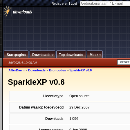
Registreren
|
Login:
Startpagina
Downloads
Top downloads
Meer
8/9/2026 6:10:00 AM
AfterDawn
>
Downloads
>
Broncodes
>
SparkleXP v0.6
SparkleXP v0.6
Licentietype
Open source
Datum waarop toegevoegd
29 Dec 2007
Downloads
1,096