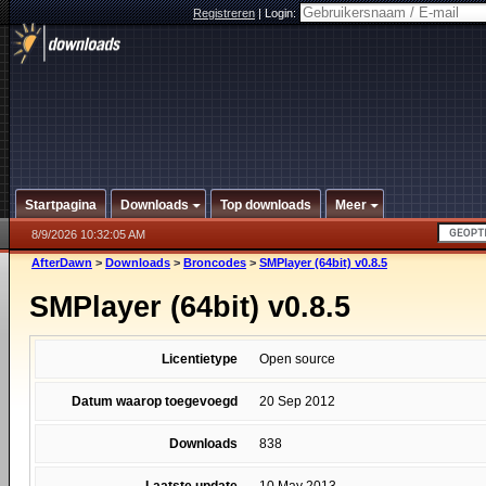
Registreren
|
Login:
Startpagina
Downloads
Top downloads
Meer
8/9/2026 10:32:05 AM
AfterDawn
>
Downloads
>
Broncodes
>
SMPlayer (64bit) v0.8.5
SMPlayer (64bit) v0.8.5
Licentietype
Open source
Datum waarop toegevoegd
20 Sep 2012
Downloads
838