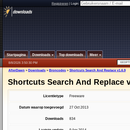
Registreren
|
Login:
Startpagina
Downloads
Top downloads
Meer
8/8/2026 3:50:30 PM
AfterDawn
>
Downloads
>
Broncodes
>
Shortcuts Search And Replace v1.6.9
Shortcuts Search And Replace v
Licentietype
Freeware
Datum waarop toegevoegd
27 Oct 2013
Downloads
834