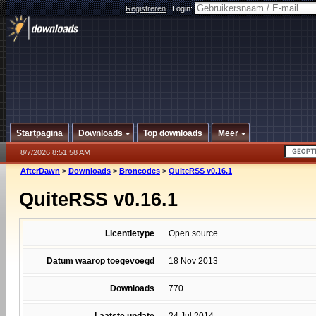
Registreren
|
Login:
Startpagina
Downloads
Top downloads
Meer
8/7/2026 8:51:58 AM
AfterDawn
>
Downloads
>
Broncodes
>
QuiteRSS v0.16.1
QuiteRSS v0.16.1
Licentietype
Open source
Datum waarop toegevoegd
18 Nov 2013
Downloads
770