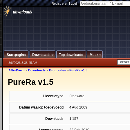
Registreren
|
Login:
Startpagina
Downloads
Top downloads
Meer
8/8/2026 3:38:45 AM
AfterDawn
>
Downloads
>
Broncodes
>
PureRa v1.5
PureRa v1.5
Licentietype
Freeware
Datum waarop toegevoegd
4 Aug 2009
Downloads
1,157