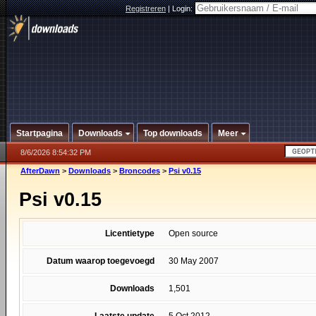
Registreren
|
Login:
Startpagina
Downloads
Top downloads
Meer
8/6/2026 8:54:32 PM
AfterDawn
>
Downloads
>
Broncodes
>
Psi v0.15
Psi v0.15
Licentietype
Open source
Datum waarop toegevoegd
30 May 2007
Downloads
1,501